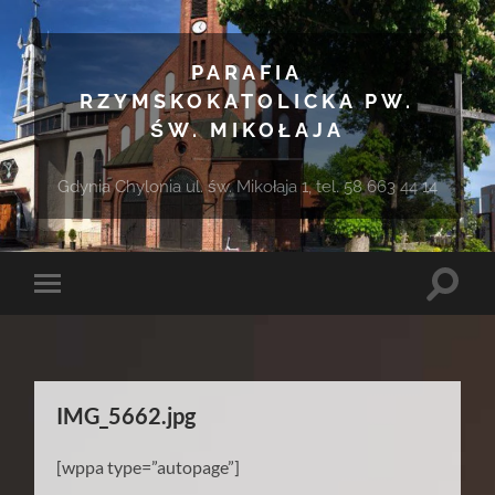
PARAFIA
RZYMSKOKATOLICKA PW.
ŚW. MIKOŁAJA
Gdynia Chylonia ul. św. Mikołaja 1, tel. 58 663 44 14
Toggle
Toggle
search
mobile
field
menu
IMG_5662.jpg
[wppa type=”autopage”]