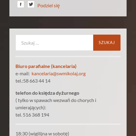
Podziel się
Szukaj:
Biuro parafialne (kancelaria)
e-mail:
kancelaria@swmikolaj.org
tel.:58 663 44 14
telefon do księdza dyżurnego
( tylko w spawach wezwań do chorych i
umierających):
tel. 516 368 194
18:30 (wigilijna w sobotę)