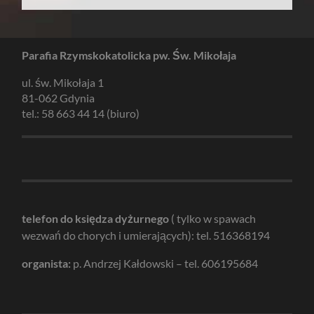
Parafia Rzymskokatolicka pw. Św. Mikołaja
ul. św. Mikołaja 1
81-062 Gdynia
tel.: 58 663 44 14 (biuro)
telefon do księdza dyżurnego
( tylko w spawach
wezwań do chorych i umierających): tel. 516368194
organista:
p. Andrzej Kałdowski – tel. 606195684