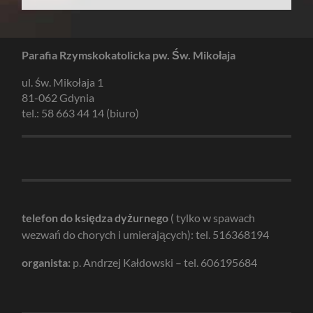
Parafia Rzymskokatolicka pw. Św. Mikołaja
ul. św. Mikołaja 1
81-062 Gdynia
tel.: 58 663 44 14 (biuro)
telefon do księdza dyżurnego
( tylko w spawach
wezwań do chorych i umierających): tel. 516368194
organista:
p. Andrzej Kałdowski – tel. 606195684