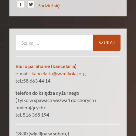
Podziel się
Szukaj:
Biuro parafialne (kancelaria)
e-mail:
kancelaria@swmikolaj.org
tel.:58 663 44 14
telefon do księdza dyżurnego
( tylko w spawach wezwań do chorych i
umierających):
tel. 516 368 194
18:30 (wigilijna w sobotę)