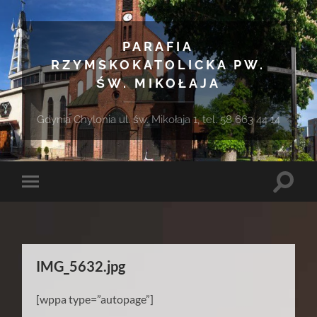
PARAFIA
RZYMSKOKATOLICKA PW.
ŚW. MIKOŁAJA
Gdynia Chylonia ul. św. Mikołaja 1, tel. 58 663 44 14
Toggle
Toggle
search
mobile
field
menu
IMG_5632.jpg
[wppa type=”autopage”]