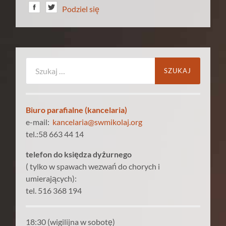
Podziel się
Szukaj:
Biuro parafialne (kancelaria)
e-mail:
kancelaria@swmikolaj.org
tel.:58 663 44 14
telefon do księdza dyżurnego
( tylko w spawach wezwań do chorych i
umierających):
tel. 516 368 194
18:30 (wigilijna w sobotę)