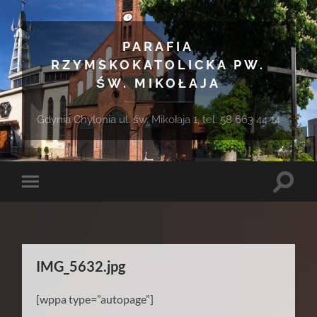
PARAFIA
RZYMSKOKATOLICKA PW.
ŚW. MIKOŁAJA
Gdynia Chylonia ul. św. Mikołaja 1, tel. 58 663 44 14
Toggle
Toggle
search
mobile
field
menu
IMG_5632.jpg
[wppa type=”autopage”]