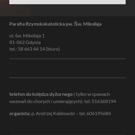
Parafia Rzymskokatolicka pw. Św. Mikołaja
ul. św. Mikołaja 1
81-062 Gdynia
tel.: 58 663 44 14 (biuro)
telefon do księdza dyżurnego
( tylko w spawach
wezwań do chorych i umierających): tel. 516368194
organista:
p. Andrzej Kałdowski – tel. 606195684