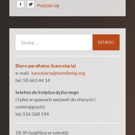
Podziel się
Szukaj:
Biuro parafialne (kancelaria)
e-mail:
kancelaria@swmikolaj.org
tel.:58 663 44 14
telefon do księdza dyżurnego
( tylko w spawach wezwań do chorych i
umierających):
tel. 516 368 194
18:30 (wigilijna w sobotę)