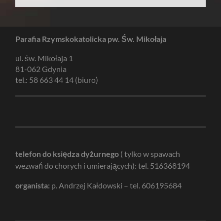
Parafia Rzymskokatolicka pw. Św. Mikołaja
ul. św. Mikołaja 1
81-062 Gdynia
tel.: 58 663 44 14 (biuro)
telefon do księdza dyżurnego
( tylko w spawach
wezwań do chorych i umierających): tel. 516368194
organista:
p. Andrzej Kałdowski – tel. 606195684