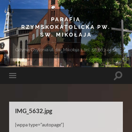
PARAFIA
RZYMSKOKATOLICKA PW.
ŚW. MIKOŁAJA
Gdynia Chylonia ul. św. Mikołaja 1, tel. 58 663 44 14
Toggle
Toggle
search
mobile
field
menu
IMG_5632.jpg
[wppa type=”autopage”]