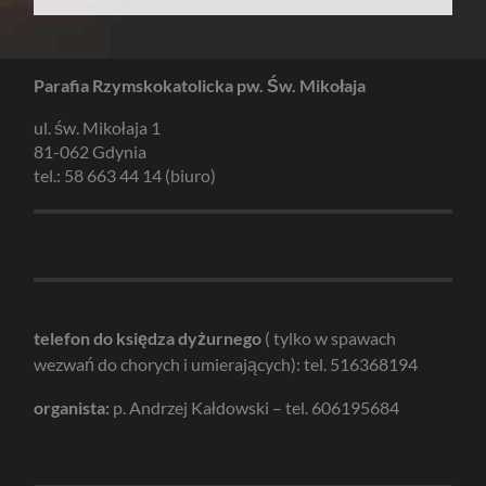
Parafia Rzymskokatolicka pw. Św. Mikołaja
ul. św. Mikołaja 1
81-062 Gdynia
tel.: 58 663 44 14 (biuro)
telefon do księdza dyżurnego
( tylko w spawach
wezwań do chorych i umierających): tel. 516368194
organista:
p. Andrzej Kałdowski – tel. 606195684