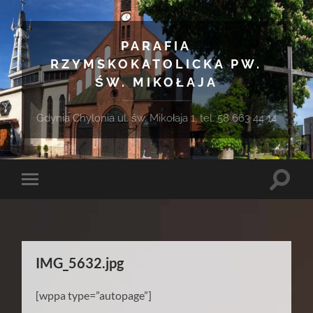
PARAFIA
RZYMSKOKATOLICKA PW.
ŚW. MIKOŁAJA
Gdynia Chylonia ul. św. Mikołaja 1, tel. 58 663 44 14
Toggle
Toggle
search
mobile
field
menu
IMG_5632.jpg
[wppa type=”autopage”]