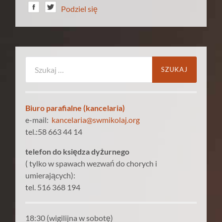
Podziel się
Szukaj:
Biuro parafialne (kancelaria)
e-mail:
kancelaria@swmikolaj.org
tel.:58 663 44 14
telefon do księdza dyżurnego
( tylko w spawach wezwań do chorych i
umierających):
tel. 516 368 194
18:30 (wigilijna w sobotę)