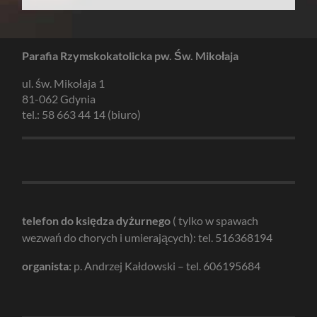
Parafia Rzymskokatolicka pw. Św. Mikołaja
ul. św. Mikołaja 1
81-062 Gdynia
tel.: 58 663 44 14 (biuro)
telefon do księdza dyżurnego
( tylko w spawach
wezwań do chorych i umierających): tel. 516368194
organista:
p. Andrzej Kałdowski – tel. 606195684