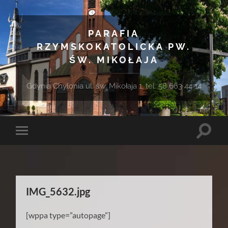
PARAFIA
RZYMSKOKATOLICKA PW.
ŚW. MIKOŁAJA
Gdynia Chylonia ul. św. Mikołaja 1, tel. 58 663 44 14
Toggle
Toggle
search
mobile
field
menu
IMG_5632.jpg
[wppa type=”autopage”]