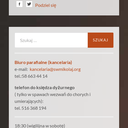
Podziel się
Szukaj:
Biuro parafialne (kancelaria)
e-mail:
kancelaria@swmikolaj.org
tel.:58 663 44 14
telefon do księdza dyżurnego
( tylko w spawach wezwań do chorych i
umierających):
tel. 516 368 194
18:30 (wigilijna w sobotę)