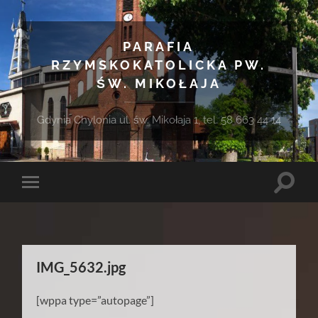
PARAFIA
RZYMSKOKATOLICKA PW.
ŚW. MIKOŁAJA
Gdynia Chylonia ul. św. Mikołaja 1, tel. 58 663 44 14
Toggle
Toggle
search
mobile
field
menu
IMG_5632.jpg
[wppa type=”autopage”]