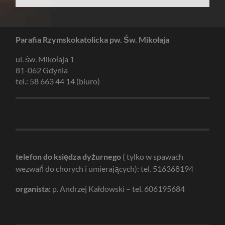
Parafia Rzymskokatolicka pw. Św. Mikołaja
ul. św. Mikołaja 1
81-062 Gdynia
tel.: 58 663 44 14 (biuro)
telefon do księdza dyżurnego
( tylko w spawach
wezwań do chorych i umierających): tel. 516368194
organista:
p. Andrzej Kałdowski – tel. 606195684