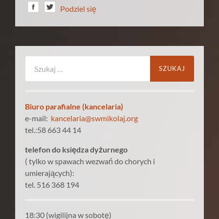
Podziel się
Szukaj:
Biuro parafialne (kancelaria)
e-mail:
kancelaria@swmikolaj.org
tel.:58 663 44 14
telefon do księdza dyżurnego
( tylko w spawach wezwań do chorych i
umierających):
tel. 516 368 194
18:30 (wigilijna w sobotę)