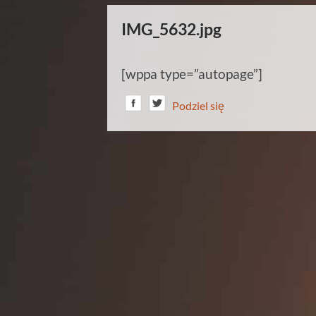
IMG_5632.jpg
[wppa type=”autopage”]
Podziel się