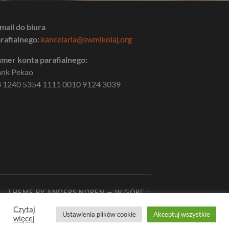
mail do biura
rafialnego:
kancelaria@swmikolaj.org
mer konta parafialnego:
ank Pekao
 1240 5354 1111 0010 9124 3039
THEME BY
ANDERS NOREN
—
W GÓRĘ ↑
Czytaj
Ustawienia plików cookie
Akceptuj wszystkie
więcej