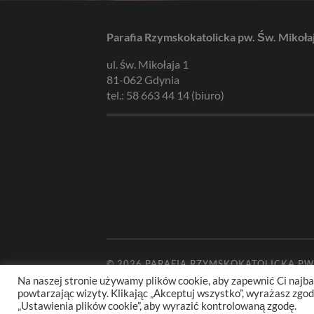
Parafia Rzymskokatolicka pw. Św. Mikoła
ul. św. Mikołaja 1
81-062 Gdynia
tel.: 58 663 44 14 (biuro)
© 2026
PARAFIA RZYMSKOKATOLICKA PW
Na naszej stronie używamy plików cookie, aby zapewnić Ci najba
powtarzając wizyty. Klikając „Akceptuj wszystko”, wyrażasz zg
„Ustawienia plików cookie”, aby wyrazić kontrolowaną zgodę.