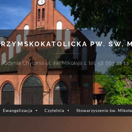
 RZYMSKOKATOLICKA PW. ŚW. 
Gdynia Chylonia ul. św. Mikołaja 1, tel. 58 663 44 14
Ewangelizacja
Czytelnia
Stowarzyszenie św. Mikoła