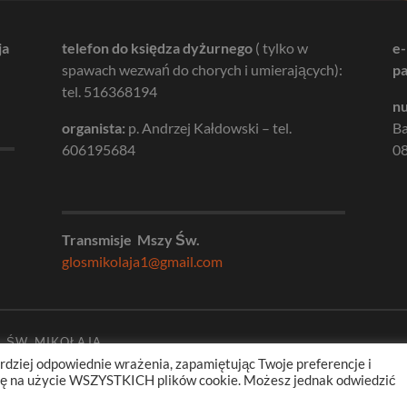
ja
telefon do księdza dyżurnego
( tylko w
e-
spawach wezwań do chorych i umierających):
pa
tel. 516368194
nu
organista:
p. Andrzej Kałdowski – tel.
B
606195684
08
Transmisje Mszy Św.
glosmikolaja1@gmail.com
. ŚW. MIKOŁAJA
rdziej odpowiednie wrażenia, zapamiętując Twoje preferencje i
odę na użycie WSZYSTKICH plików cookie. Możesz jednak odwiedzić