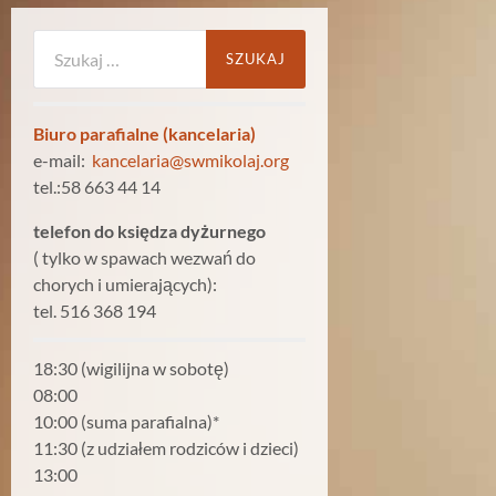
Szukaj:
Biuro parafialne (kancelaria)
e-mail:
kancelaria@swmikolaj.org
tel.:58 663 44 14
telefon do księdza dyżurnego
( tylko w spawach wezwań do
chorych i umierających):
tel. 516 368 194
18:30 (wigilijna w sobotę)
08:00
10:00 (suma parafialna)*
11:30 (z udziałem rodziców i dzieci)
13:00