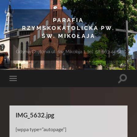
PARAFIA
RZYMSKOKATOLICKA PW.
ŚW. MIKOŁAJA
Gdynia Chylonia ul. św. Mikołaja 1, tel. 58 663 44 14
Toggle
Toggle
search
mobile
field
menu
IMG_5632.jpg
[wppa type=”autopage”]