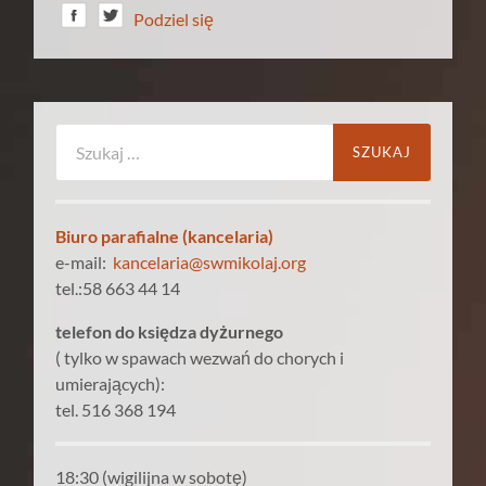
Podziel się
Szukaj:
Biuro parafialne (kancelaria)
e-mail:
kancelaria@swmikolaj.org
tel.:58 663 44 14
telefon do księdza dyżurnego
( tylko w spawach wezwań do chorych i
umierających):
tel. 516 368 194
18:30 (wigilijna w sobotę)