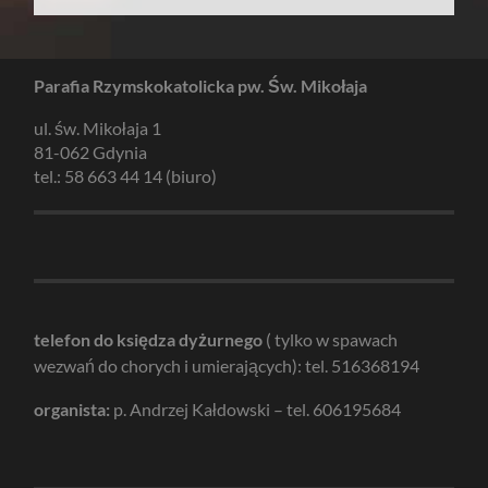
Parafia Rzymskokatolicka pw. Św. Mikołaja
ul. św. Mikołaja 1
81-062 Gdynia
tel.: 58 663 44 14 (biuro)
telefon do księdza dyżurnego
( tylko w spawach
wezwań do chorych i umierających): tel. 516368194
organista:
p. Andrzej Kałdowski – tel. 606195684