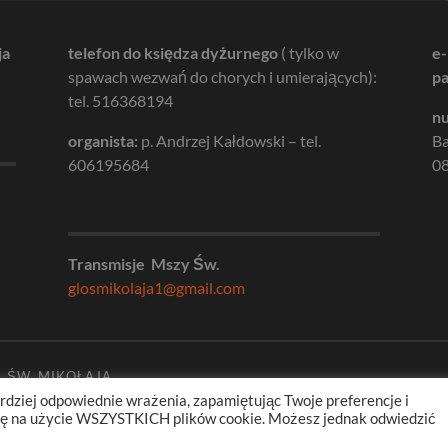
ja
telefon do księdza dyżurnego
( tylko w
e-
spawach wezwań do chorych i umierających):
pa
tel. 516368194
nu
organista:
p. Andrzej Kałdowski – tel.
B
606195684
08
Transmisje Mszy Św.
glosmikolaja1@gmail.com
. ŚW. MIKOŁAJA
rdziej odpowiednie wrażenia, zapamiętując Twoje preferencje i
odę na użycie WSZYSTKICH plików cookie. Możesz jednak odwiedzić