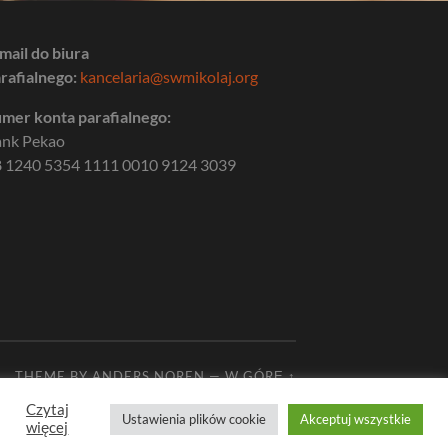
mail do biura
rafialnego:
kancelaria@swmikolaj.org
mer konta parafialnego:
ank Pekao
 1240 5354 1111 0010 9124 3039
THEME BY
ANDERS NOREN
—
W GÓRĘ ↑
Czytaj
Ustawienia plików cookie
Akceptuj wszystkie
więcej