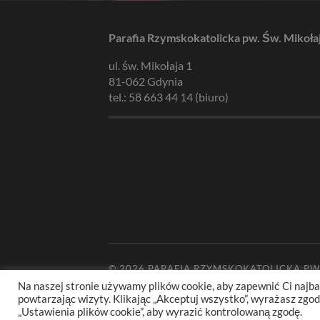
Parafia Rzymskokatolicka pw. Św. Mikoła
ul. św. Mikołaja 1
81-062 Gdynia
tel.: 58 663 44 14 (biuro)
© 2026
PARAFIA RZYMSKOKATOLICKA PW
Na naszej stronie używamy plików cookie, aby zapewnić Ci najba
powtarzając wizyty. Klikając „Akceptuj wszystko”, wyrażasz zg
„Ustawienia plików cookie”, aby wyrazić kontrolowaną zgodę.