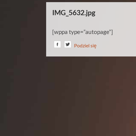
IMG_5632.jpg
[wppa type=”autopage”]
Podziel się