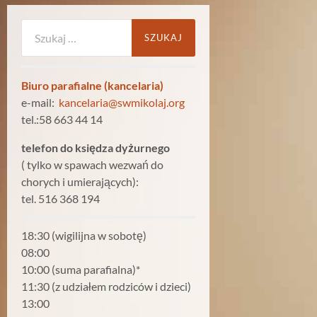
Szukaj:
Biuro parafialne (kancelaria)
e-mail:
kancelaria@swmikolaj.org
tel.:58 663 44 14
telefon do księdza dyżurnego
( tylko w spawach wezwań do
chorych i umierających):
tel. 516 368 194
18:30 (wigilijna w sobotę)
08:00
10:00 (suma parafialna)*
11:30 (z udziałem rodziców i dzieci)
13:00