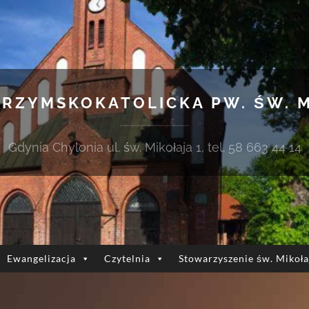
 RZYMSKOKATOLICKA PW. ŚW. 
Gdynia Chylonia ul. św. Mikołaja 1, tel. 58 663 44 14
Ewangelizacja
Czytelnia
Stowarzyszenie św. Mikoła