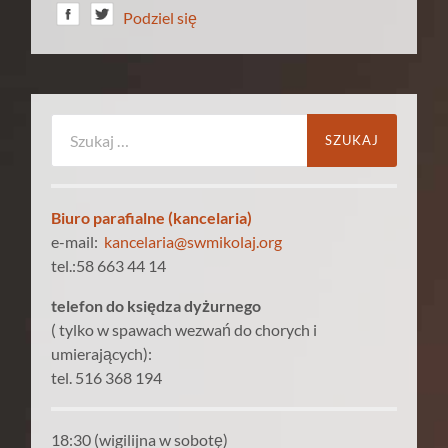
Podziel się
Szukaj:
Biuro parafialne (kancelaria)
e-mail:
kancelaria@swmikolaj.org
tel.:58 663 44 14
telefon do księdza dyżurnego
( tylko w spawach wezwań do chorych i
umierających):
tel. 516 368 194
18:30 (wigilijna w sobotę)