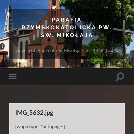
PARAFIA
RZYMSKOKATOLICKA PW.
ŚW. MIKOŁAJA
Gdynia Chylonia ul. św. Mikołaja 1, tel. 58 663 44 14
Toggle
Toggle
search
mobile
field
menu
IMG_5632.jpg
[wppa type=”autopage”]