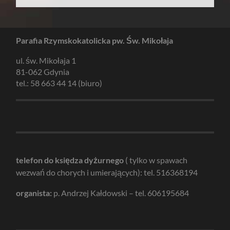
Parafia Rzymskokatolicka pw. Św. Mikołaja
ul. św. Mikołaja 1
81-062 Gdynia
tel.: 58 663 44 14 (biuro)
telefon do księdza dyżurnego
( tylko w spawach
wezwań do chorych i umierających): tel. 516368194
organista:
p. Andrzej Kałdowski – tel. 606195684