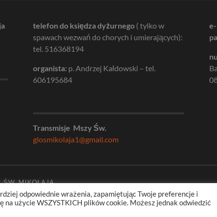
ja
telefon do księdza dyżurnego
( tylko w
e-
spawach wezwań do chorych i umierających):
pa
tel. 516368194
nu
organista:
p. Andrzej Kałdowski – tel.
B
606195684
08
Transmisje Mszy Św.
glosmikolaja1@gmail.com
. ŚW. MIKOŁAJA
rdziej odpowiednie wrażenia, zapamiętując Twoje preferencje i
odę na użycie WSZYSTKICH plików cookie. Możesz jednak odwiedzić