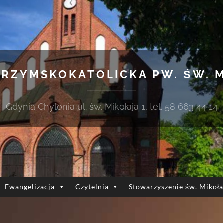
 RZYMSKOKATOLICKA PW. ŚW. 
Gdynia Chylonia ul. św. Mikołaja 1, tel. 58 663 44 14
Ewangelizacja
Czytelnia
Stowarzyszenie św. Mikoła