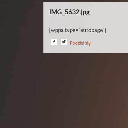
IMG_5632.jpg
[wppa type=”autopage”]
Podziel się