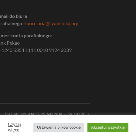
mail do biura
rafialnego:
kancelaria@swmikolaj.org
mer konta parafialnego:
ank Pekao
 1240 5354 1111 0010 9124 3039
THEME BY
ANDERS NOREN
—
W GÓRĘ ↑
Czytaj
Ustawienia plików cookie
Akceptuj wszystkie
więcej