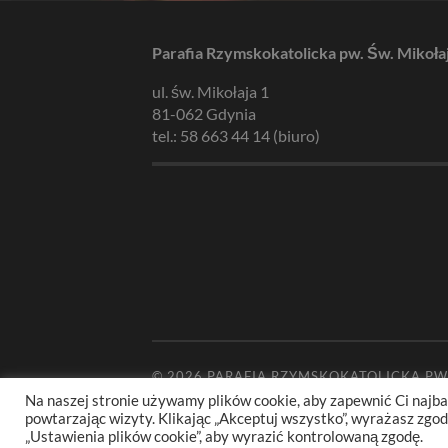
Parafia Rzymskokatolicka pw. Św. Mikoła
ul. św. Mikołaja 1
81-062 Gdynia
tel.: 58 663 44 14 (biuro)
© 2026
PARAFIA RZYMSKOKATOLICKA PW
Na naszej stronie używamy plików cookie, aby zapewnić Ci najba
powtarzając wizyty. Klikając „Akceptuj wszystko”, wyrażasz zg
„Ustawienia plików cookie”, aby wyrazić kontrolowaną zgodę.