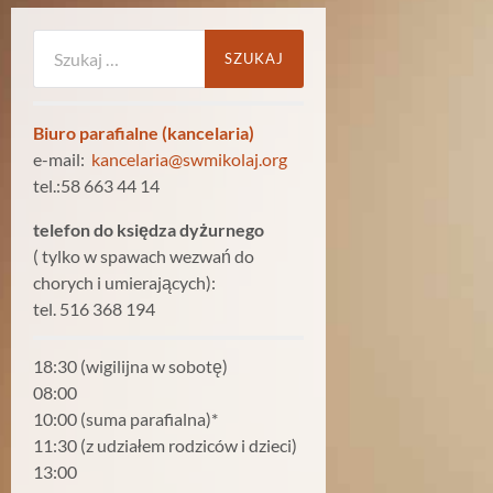
Szukaj:
Biuro parafialne (kancelaria)
e-mail:
kancelaria@swmikolaj.org
tel.:58 663 44 14
telefon do księdza dyżurnego
( tylko w spawach wezwań do
chorych i umierających):
tel. 516 368 194
18:30 (wigilijna w sobotę)
08:00
10:00 (suma parafialna)*
11:30 (z udziałem rodziców i dzieci)
13:00