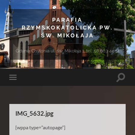
PARAFIA
RZYMSKOKATOLICKA PW.
ŚW. MIKOŁAJA
Gdynia Chylonia ul. św. Mikołaja 1, tel. 58 663 44 14
Toggle
Toggle
search
mobile
field
menu
IMG_5632.jpg
[wppa type=”autopage”]