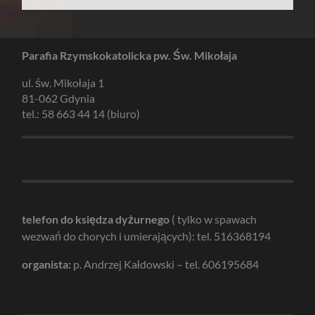
Parafia Rzymskokatolicka pw. Św. Mikołaja
ul. św. Mikołaja 1
81-062 Gdynia
tel.: 58 663 44 14 (biuro)
telefon do księdza dyżurnego
( tylko w spawach
wezwań do chorych i umierających): tel. 516368194
organista:
p. Andrzej Kałdowski – tel. 606195684