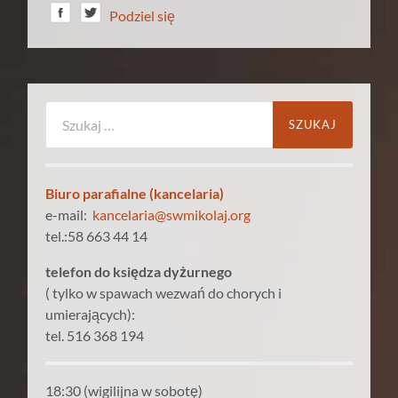
Podziel się
Szukaj:
Biuro parafialne (kancelaria)
e-mail:
kancelaria@swmikolaj.org
tel.:58 663 44 14
telefon do księdza dyżurnego
( tylko w spawach wezwań do chorych i
umierających):
tel. 516 368 194
18:30 (wigilijna w sobotę)