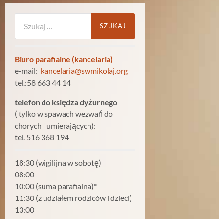
Szukaj:
Biuro parafialne (kancelaria)
e-mail:
kancelaria@swmikolaj.org
tel.:58 663 44 14
telefon do księdza dyżurnego
( tylko w spawach wezwań do
chorych i umierających):
tel. 516 368 194
18:30 (wigilijna w sobotę)
08:00
10:00 (suma parafialna)*
11:30 (z udziałem rodziców i dzieci)
13:00