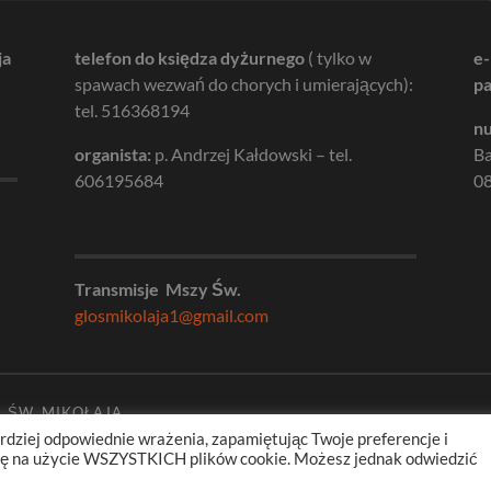
ja
telefon do księdza dyżurnego
( tylko w
e-
spawach wezwań do chorych i umierających):
pa
tel. 516368194
nu
organista:
p. Andrzej Kałdowski – tel.
B
606195684
08
Transmisje Mszy Św.
glosmikolaja1@gmail.com
. ŚW. MIKOŁAJA
rdziej odpowiednie wrażenia, zapamiętując Twoje preferencje i
odę na użycie WSZYSTKICH plików cookie. Możesz jednak odwiedzić