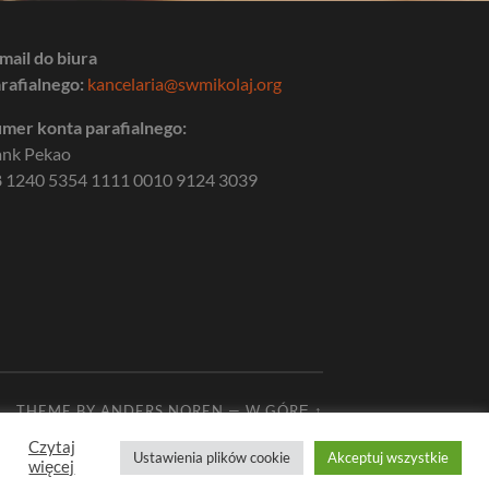
mail do biura
rafialnego:
kancelaria@swmikolaj.org
mer konta parafialnego:
ank Pekao
 1240 5354 1111 0010 9124 3039
THEME BY
ANDERS NOREN
—
W GÓRĘ ↑
Czytaj
Ustawienia plików cookie
Akceptuj wszystkie
więcej