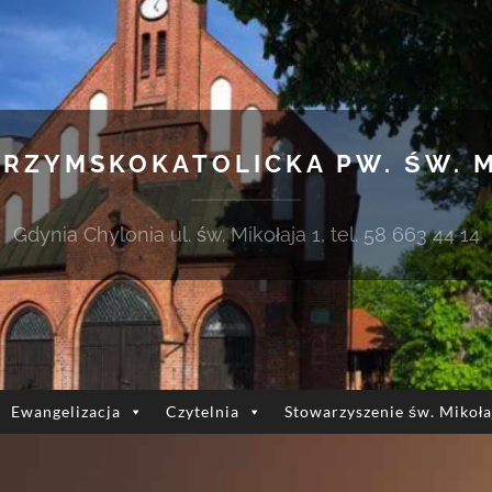
 RZYMSKOKATOLICKA PW. ŚW. 
Gdynia Chylonia ul. św. Mikołaja 1, tel. 58 663 44 14
Ewangelizacja
Czytelnia
Stowarzyszenie św. Mikoła