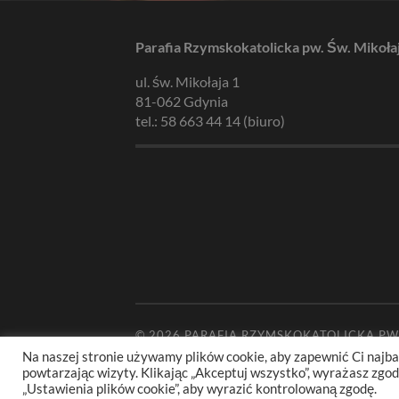
Parafia Rzymskokatolicka pw. Św. Mikoła
ul. św. Mikołaja 1
81-062 Gdynia
tel.: 58 663 44 14 (biuro)
© 2026
PARAFIA RZYMSKOKATOLICKA PW
Na naszej stronie używamy plików cookie, aby zapewnić Ci najba
powtarzając wizyty. Klikając „Akceptuj wszystko”, wyrażasz zg
„Ustawienia plików cookie”, aby wyrazić kontrolowaną zgodę.