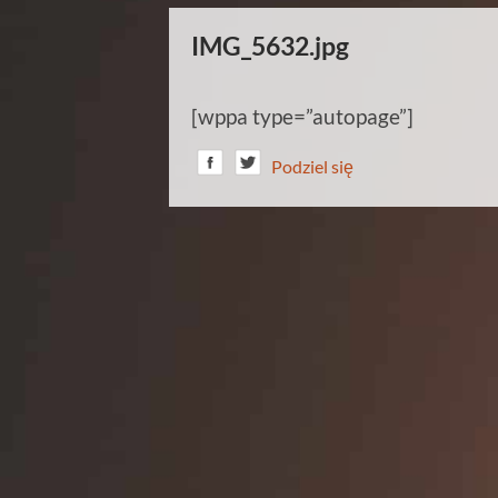
IMG_5632.jpg
[wppa type=”autopage”]
Podziel się