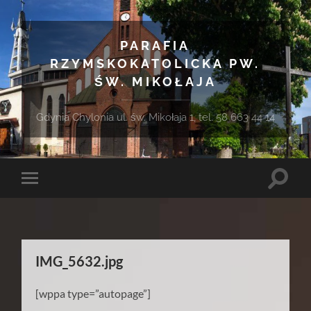
PARAFIA
RZYMSKOKATOLICKA PW.
ŚW. MIKOŁAJA
Gdynia Chylonia ul. św. Mikołaja 1, tel. 58 663 44 14
Toggle
Toggle
search
mobile
field
menu
IMG_5632.jpg
[wppa type=”autopage”]