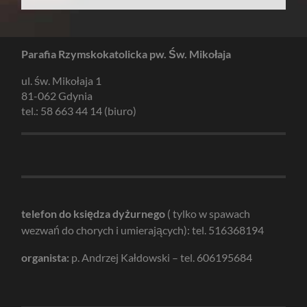
Parafia Rzymskokatolicka pw. Św. Mikołaja
ul. św. Mikołaja 1
81-062 Gdynia
tel.: 58 663 44 14 (biuro)
telefon do księdza dyżurnego
( tylko w spawach
wezwań do chorych i umierających): tel. 516368194
organista:
p. Andrzej Kałdowski – tel. 606195684