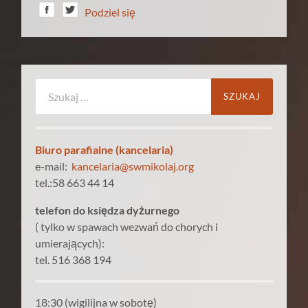
Podziel się
Szukaj:
Biuro parafialne (kancelaria)
e-mail:
kancelaria@swmikolaj.org
tel.:58 663 44 14
telefon do księdza dyżurnego
( tylko w spawach wezwań do chorych i
umierających):
tel. 516 368 194
18:30 (wigilijna w sobotę)