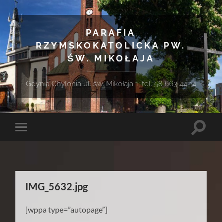
PARAFIA
RZYMSKOKATOLICKA PW.
ŚW. MIKOŁAJA
Gdynia Chylonia ul. św. Mikołaja 1, tel. 58 663 44 14
Toggle
Toggle
search
mobile
field
menu
IMG_5632.jpg
[wppa type=”autopage”]