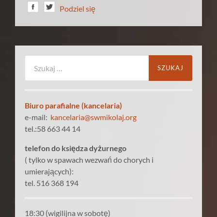
Podziel się
Szukaj:
Biuro parafialne (kancelaria)
e-mail:
kancelaria@swmikolaj.org
tel.:58 663 44 14
telefon do księdza dyżurnego
( tylko w spawach wezwań do chorych i
umierających):
tel. 516 368 194
18:30 (wigilijna w sobotę)