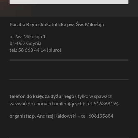
Parafia Rzymskokatolicka pw. Św. Mikołaja
ul. św. Mikołaja 1
81-062 Gdynia
tel.: 58 663 44 14 (biuro)
telefon do księdza dyżurnego
( tylko w spawach
wezwań do chorych i umierających): tel. 516368194
organista:
p. Andrzej Kałdowski – tel. 606195684