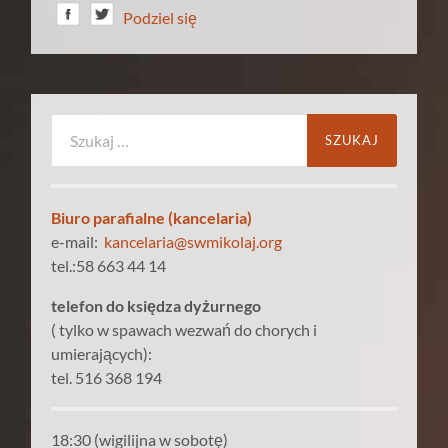
Podziel się
Szukaj:
Biuro parafialne (kancelaria)
e-mail:
kancelaria@swmikolaj.org
tel.:58 663 44 14
telefon do księdza dyżurnego
( tylko w spawach wezwań do chorych i
umierających):
tel. 516 368 194
18:30 (wigilijna w sobotę)