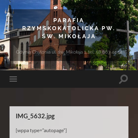
PARAFIA
RZYMSKOKATOLICKA PW.
ŚW. MIKOŁAJA
Gdynia Chylonia ul. św. Mikołaja 1, tel. 58 663 44 14
Toggle
Toggle
search
mobile
field
menu
IMG_5632.jpg
[wppa type=”autopage”]