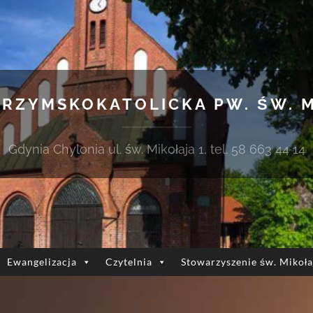
 RZYMSKOKATOLICKA PW. ŚW. 
Gdynia Chylonia ul. św. Mikołaja 1, tel. 58 663 44 14
Ewangelizacja
Czytelnia
Stowarzyszenie św. Mikoła