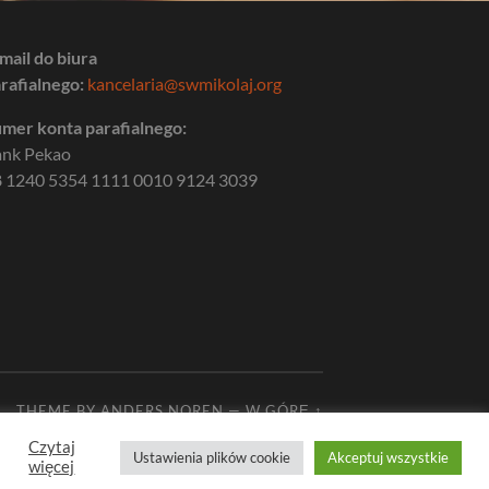
mail do biura
rafialnego:
kancelaria@swmikolaj.org
mer konta parafialnego:
ank Pekao
 1240 5354 1111 0010 9124 3039
THEME BY
ANDERS NOREN
—
W GÓRĘ ↑
Czytaj
Ustawienia plików cookie
Akceptuj wszystkie
więcej