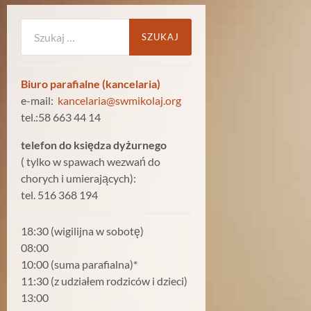
Szukaj:
Biuro parafialne (kancelaria)
e-mail:
kancelaria@swmikolaj.org
tel.:58 663 44 14
telefon do księdza dyżurnego
( tylko w spawach wezwań do
chorych i umierających):
tel. 516 368 194
18:30 (wigilijna w sobotę)
08:00
10:00 (suma parafialna)*
11:30 (z udziałem rodziców i dzieci)
13:00