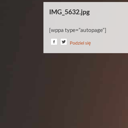
IMG_5632.jpg
[wppa type=”autopage”]
Podziel się