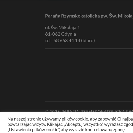
Parafia Rzymskokatolicka pw. Św. Mikoła
ul. św. Mikołaja 1
81-062 Gdynia
tel.: 58 663 44 14 (biuro)
© 2026
PARAFIA RZYMSKOKATOLICKA PW
Na naszej stronie używamy plików cookie, aby zapewnić Ci najba
powtarzając wizyty. Klikając „Akceptuj wszystko”, wyrażasz zg
„Ustawienia plików cookie”, aby wyrazić kontrolowaną zgodę.