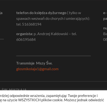
ja
telefon do księdza dyżurnego
( tylko w
e-
spawach wezwań do chorych i umierających):
pa
tel. 516368194
nu
organista:
p. Andrzej Kałdowski – tel.
B
606195684
08
Transmisje Mszy Św.
glosmikolaja1@gmail.com
. ŚW. MIKOŁAJA
rdziej odpowiednie wrażenia, zapamiętując Twoje preferencje i
odę na użycie WSZYSTKICH plików cookie. Możesz jednak odwiedzić