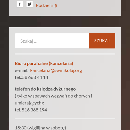
Podziel się
Szukaj:
Biuro parafialne (kancelaria)
e-mail:
kancelaria@swmikolaj.org
tel.:58 663 44 14
telefon do księdza dyżurnego
( tylko w spawach wezwań do chorych i
umierających):
tel. 516 368 194
18:30 (wigilijna w sobotę)