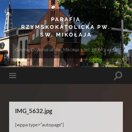
PARAFIA
RZYMSKOKATOLICKA PW.
ŚW. MIKOŁAJA
Gdynia Chylonia ul. św. Mikołaja 1, tel. 58 663 44 14
Toggle
Toggle
search
mobile
field
menu
IMG_5632.jpg
[wppa type=”autopage”]