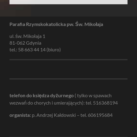
Parafia Rzymskokatolicka pw. Św. Mikołaja
ul. św. Mikołaja 1
81-062 Gdynia
tel.: 58 663 44 14 (biuro)
telefon do księdza dyżurnego
( tylko w spawach
wezwań do chorych i umierających): tel. 516368194
organista:
p. Andrzej Kałdowski – tel. 606195684