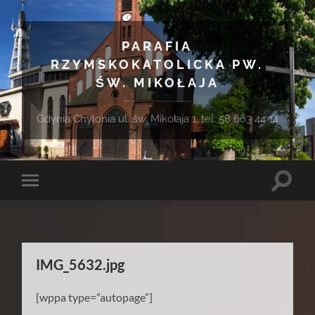
PARAFIA
RZYMSKOKATOLICKA PW.
ŚW. MIKOŁAJA
Gdynia Chylonia ul. św. Mikołaja 1, tel. 58 663 44 14
Toggle
Toggle
search
mobile
field
menu
IMG_5632.jpg
[wppa type=”autopage”]