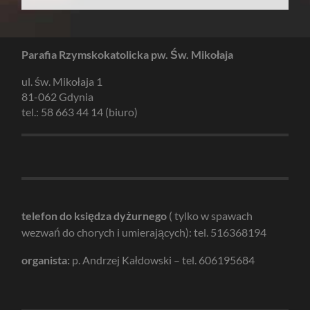
Parafia Rzymskokatolicka pw. Św. Mikołaja
ul. św. Mikołaja 1
81-062 Gdynia
tel.: 58 663 44 14 (biuro)
telefon do księdza dyżurnego
( tylko w spawach
wezwań do chorych i umierających): tel. 516368194
organista:
p. Andrzej Kałdowski – tel. 606195684