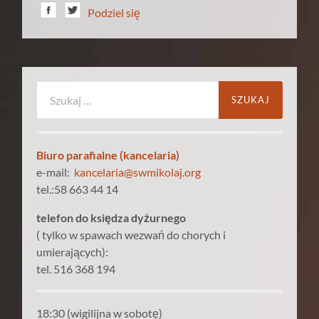
Podziel się
Szukaj:
Biuro parafialne (kancelaria)
e-mail:
kancelaria@swmikolaj.org
tel.:58 663 44 14
telefon do księdza dyżurnego
( tylko w spawach wezwań do chorych i
umierających):
tel. 516 368 194
18:30 (wigilijna w sobotę)