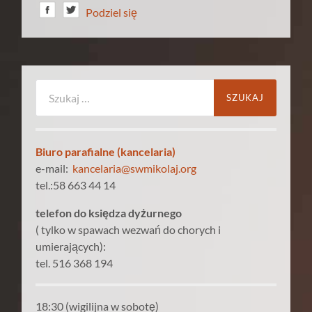
Podziel się
Szukaj:
Biuro parafialne (kancelaria)
e-mail:
kancelaria@swmikolaj.org
tel.:58 663 44 14
telefon do księdza dyżurnego
( tylko w spawach wezwań do chorych i
umierających):
tel. 516 368 194
18:30 (wigilijna w sobotę)