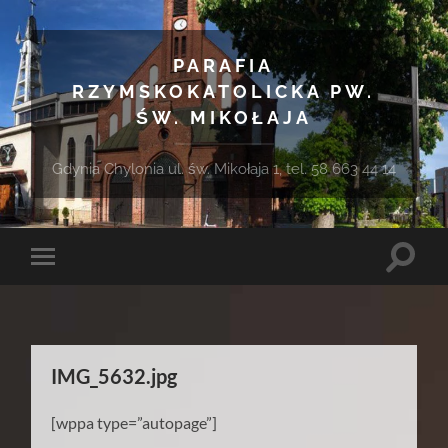
PARAFIA
RZYMSKOKATOLICKA PW.
ŚW. MIKOŁAJA
Gdynia Chylonia ul. św. Mikołaja 1, tel. 58 663 44 14
Toggle
Toggle
search
mobile
field
menu
IMG_5632.jpg
[wppa type=”autopage”]