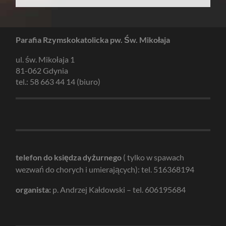
Parafia Rzymskokatolicka pw. Św. Mikołaja
ul. św. Mikołaja 1
81-062 Gdynia
tel.: 58 663 44 14 (biuro)
telefon do księdza dyżurnego
( tylko w spawach
wezwań do chorych i umierających): tel. 516368194
organista:
p. Andrzej Kałdowski – tel. 606195684