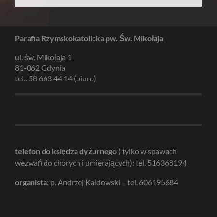
Parafia Rzymskokatolicka pw. Św. Mikołaja
ul. św. Mikołaja 1
81-062 Gdynia
tel.: 58 663 44 14 (biuro)
telefon do księdza dyżurnego
( tylko w spawach
wezwań do chorych i umierających): tel. 516368194
organista:
p. Andrzej Kałdowski – tel. 606195684