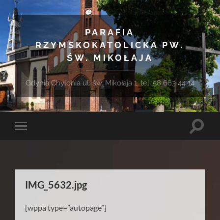
PARAFIA
RZYMSKOKATOLICKA PW.
ŚW. MIKOŁAJA
Gdynia Chylonia ul. św. Mikołaja 1, tel. 58 663 44 14
Toggle
Toggle
search
mobile
field
menu
IMG_5632.jpg
[wppa type=”autopage”]