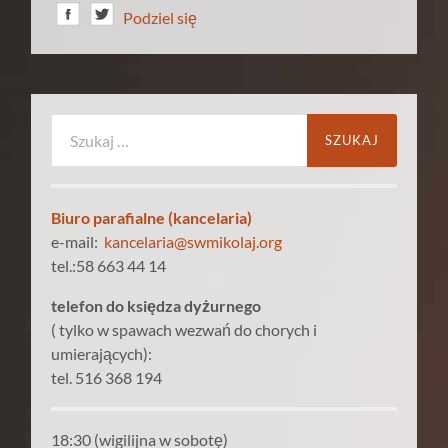
Podziel się
Szukaj:
Biuro parafialne (kancelaria)
e-mail:
kancelaria@swmikolaj.org
tel.:58 663 44 14
telefon do księdza dyżurnego
( tylko w spawach wezwań do chorych i
umierających):
tel. 516 368 194
18:30 (wigilijna w sobotę)