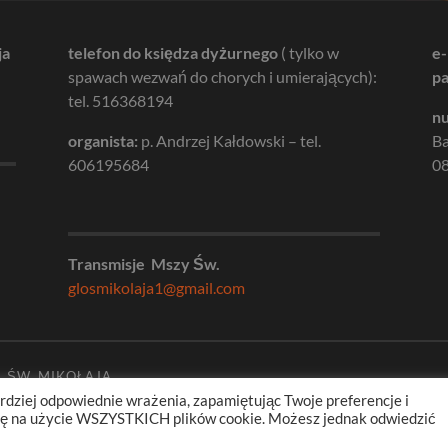
ja
telefon do księdza dyżurnego
( tylko w
e-
spawach wezwań do chorych i umierających):
pa
tel. 516368194
nu
organista:
p. Andrzej Kałdowski – tel.
B
606195684
08
Transmisje Mszy Św.
glosmikolaja1@gmail.com
. ŚW. MIKOŁAJA
rdziej odpowiednie wrażenia, zapamiętując Twoje preferencje i
odę na użycie WSZYSTKICH plików cookie. Możesz jednak odwiedzić