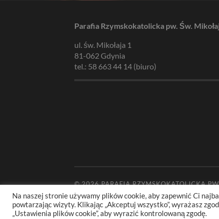
Parafia Rzymskokatolicka pw. Św. Mikoła
ul. św. Mikołaja 1
81-062 Gdynia
tel.: 58 663 44 14 (biuro)
© 2026
PARAFIA RZYMSKOKATOLICKA PW
Na naszej stronie używamy plików cookie, aby zapewnić Ci najba
powtarzając wizyty. Klikając „Akceptuj wszystko”, wyrażasz zg
„Ustawienia plików cookie”, aby wyrazić kontrolowaną zgodę.