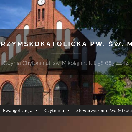
 RZYMSKOKATOLICKA PW. ŚW. 
Gdynia Chylonia ul. św. Mikołaja 1, tel. 58 663 44 14
Ewangelizacja
Czytelnia
Stowarzyszenie św. Mikoła