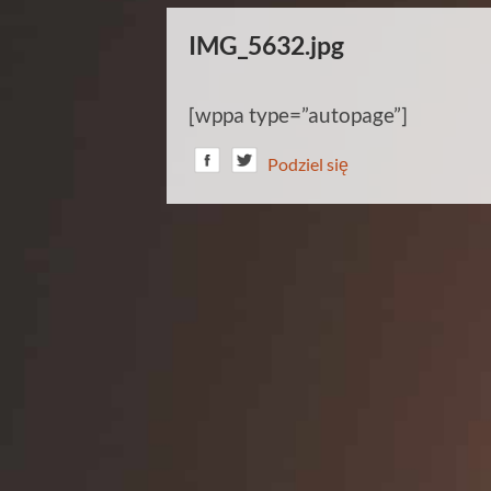
IMG_5632.jpg
[wppa type=”autopage”]
Podziel się