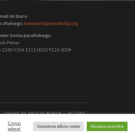
mail do biura
rafialnego:
kancelaria@swmikolaj.org
mer konta parafialnego:
ank Pekao
 1240 5354 1111 0010 9124 3039
THEME BY
ANDERS NOREN
—
W GÓRĘ ↑
Czytaj
Ustawienia plików cookie
Akceptuj wszystkie
więcej