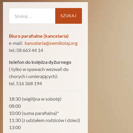
Szukaj:
Biuro parafialne (kancelaria)
e-mail:
kancelaria@swmikolaj.org
tel.:58 663 44 14
telefon do księdza dyżurnego
( tylko w spawach wezwań do
chorych i umierających):
tel. 516 368 194
18:30 (wigilijna w sobotę)
08:00
10:00 (suma parafialna)*
11:30 (z udziałem rodziców i dzieci)
13:00