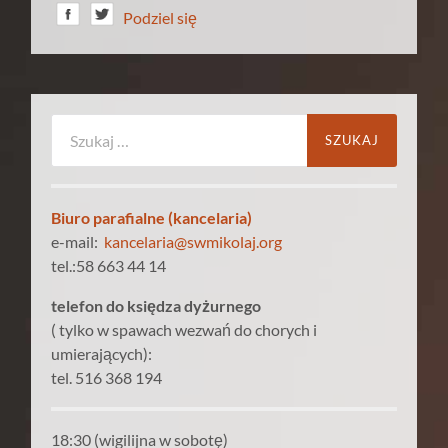
Podziel się
Szukaj:
Biuro parafialne (kancelaria)
e-mail:
kancelaria@swmikolaj.org
tel.:58 663 44 14
telefon do księdza dyżurnego
( tylko w spawach wezwań do chorych i
umierających):
tel. 516 368 194
18:30 (wigilijna w sobotę)