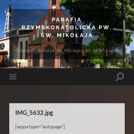
PARAFIA
RZYMSKOKATOLICKA PW.
ŚW. MIKOŁAJA
Gdynia Chylonia ul. św. Mikołaja 1, tel. 58 663 44 14
Toggle
Toggle
search
mobile
field
menu
IMG_5632.jpg
[wppa type=”autopage”]