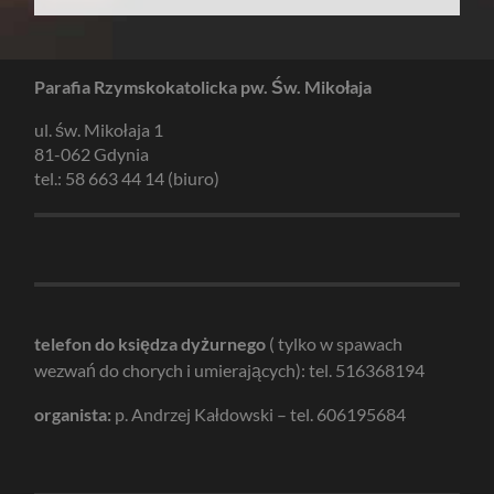
Parafia Rzymskokatolicka pw. Św. Mikołaja
ul. św. Mikołaja 1
81-062 Gdynia
tel.: 58 663 44 14 (biuro)
telefon do księdza dyżurnego
( tylko w spawach
wezwań do chorych i umierających): tel. 516368194
organista:
p. Andrzej Kałdowski – tel. 606195684