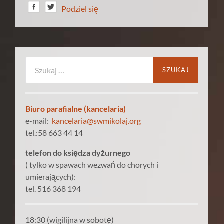
Podziel się
Szukaj:
Biuro parafialne (kancelaria)
e-mail:
kancelaria@swmikolaj.org
tel.:58 663 44 14
telefon do księdza dyżurnego
( tylko w spawach wezwań do chorych i
umierających):
tel. 516 368 194
18:30 (wigilijna w sobotę)