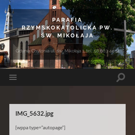
PARAFIA
RZYMSKOKATOLICKA PW.
ŚW. MIKOŁAJA
Gdynia Chylonia ul. św. Mikołaja 1, tel. 58 663 44 14
Toggle
Toggle
search
mobile
field
menu
IMG_5632.jpg
[wppa type=”autopage”]