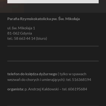
Parafia Rzymskokatolicka pw. Św. Mikołaja
ul. św. Mikołaja 1
81-062 Gdynia
tel.: 58 663 44 14 (biuro)
telefon do księdza dyżurnego
( tylko w spawach
wezwań do chorych i umierających): tel. 516368194
organista:
p. Andrzej Kałdowski – tel. 606195684