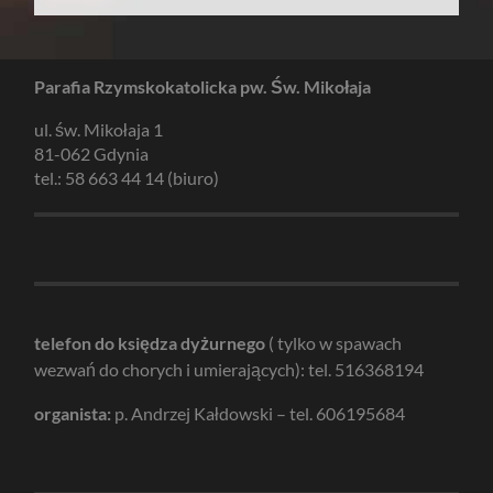
Parafia Rzymskokatolicka pw. Św. Mikołaja
ul. św. Mikołaja 1
81-062 Gdynia
tel.: 58 663 44 14 (biuro)
telefon do księdza dyżurnego
( tylko w spawach
wezwań do chorych i umierających): tel. 516368194
organista:
p. Andrzej Kałdowski – tel. 606195684