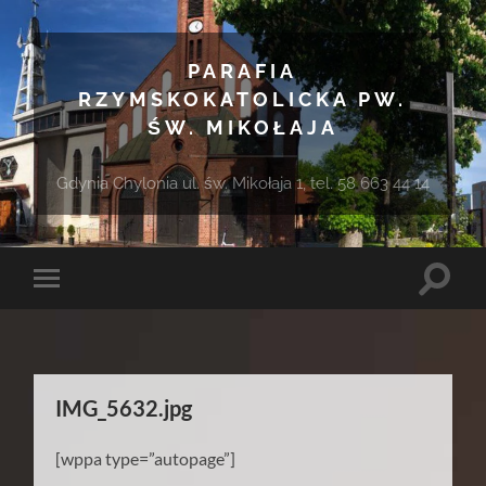
PARAFIA
RZYMSKOKATOLICKA PW.
ŚW. MIKOŁAJA
Gdynia Chylonia ul. św. Mikołaja 1, tel. 58 663 44 14
Toggle
Toggle
search
mobile
field
menu
IMG_5632.jpg
[wppa type=”autopage”]