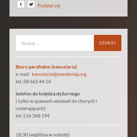
Podziel się
Szukaj:
Biuro parafialne (kancelaria)
e-mail:
kancelaria@swmikolaj.org
tel.:58 663 44 14
telefon do księdza dyżurnego
( tylko w spawach wezwań do chorych i
umierających):
tel. 516 368 194
18:30 (wigilijna w sobotę)