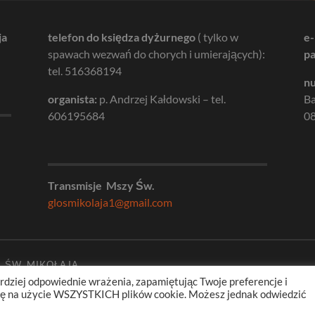
ja
telefon do księdza dyżurnego
( tylko w
e-
spawach wezwań do chorych i umierających):
pa
tel. 516368194
nu
organista:
p. Andrzej Kałdowski – tel.
B
606195684
08
Transmisje Mszy Św.
glosmikolaja1@gmail.com
. ŚW. MIKOŁAJA
rdziej odpowiednie wrażenia, zapamiętując Twoje preferencje i
odę na użycie WSZYSTKICH plików cookie. Możesz jednak odwiedzić