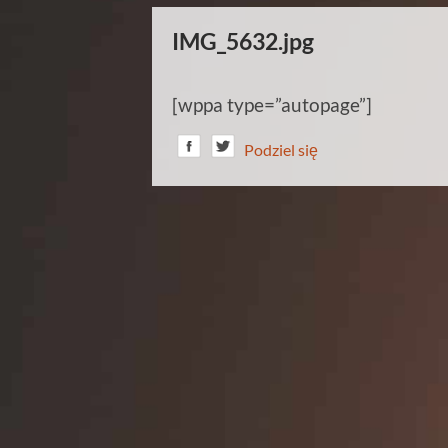
IMG_5632.jpg
[wppa type=”autopage”]
Podziel się