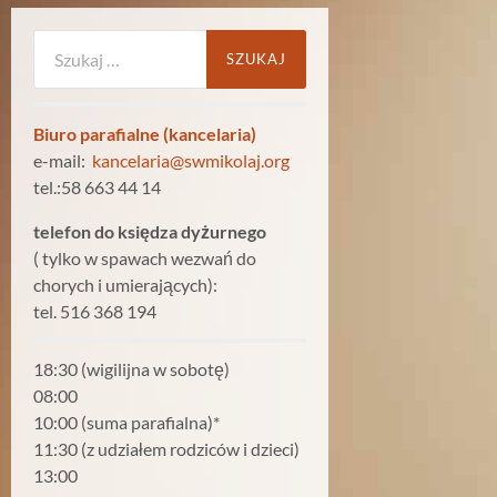
Szukaj:
Biuro parafialne (kancelaria)
e-mail:
kancelaria@swmikolaj.org
tel.:58 663 44 14
telefon do księdza dyżurnego
( tylko w spawach wezwań do
chorych i umierających):
tel. 516 368 194
18:30 (wigilijna w sobotę)
08:00
10:00 (suma parafialna)*
11:30 (z udziałem rodziców i dzieci)
13:00