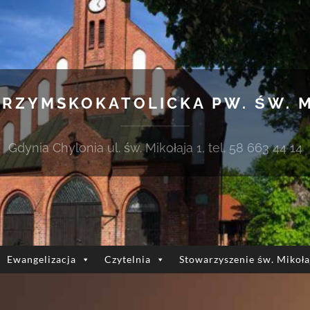
 RZYMSKOKATOLICKA PW. ŚW. 
Gdynia Chylonia ul. św. Mikołaja 1, tel. 58 663 44 14
Ewangelizacja
Czytelnia
Stowarzyszenie św. Mikoła