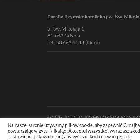
Parafia Rzymskokatolicka pw. Św. Mikoła
ul. św. Mikołaja 1
81-062 Gdynia
tel.: 58 663 44 14 (biuro)
© 2026
PARAFIA RZYMSKOKATOLICKA PW
Na naszej stronie używamy plików cookie, aby zapewnić Ci najba
powtarzając wizyty. Klikając „Akceptuj wszystko”, wyrażasz zg
„Ustawienia plików cookie”, aby wyrazić kontrolowaną zgodę.