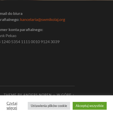
mail do biura
rafialnego:
kancelaria@swmikolaj.org
mer konta parafialnego:
ank Pekao
 1240 5354 1111 0010 9124 3039
THEME BY
ANDERS NOREN
—
W GÓRĘ ↑
Czytaj
Ustawienia plików cookie
Akceptuj wszystkie
więcej