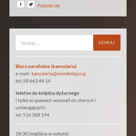
Podziel się
Szukaj:
Biuro parafialne (kancelaria)
e-mail:
kancelaria@swmikolaj.org
tel.:58 663 44 14
telefon do księdza dyżurnego
( tylko w spawach wezwań do chorych i
umierających):
tel. 516 368 194
18:30 (wigilijna w sobotę)