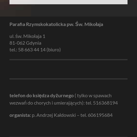
Parafia Rzymskokatolicka pw. Św. Mikołaja
ul. św. Mikołaja 1
81-062 Gdynia
tel.: 58 663 44 14 (biuro)
telefon do księdza dyżurnego
( tylko w spawach
wezwań do chorych i umierających): tel. 516368194
organista:
p. Andrzej Kałdowski – tel. 606195684