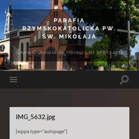
PARAFIA
RZYMSKOKATOLICKA PW.
ŚW. MIKOŁAJA
Gdynia Chylonia ul. św. Mikołaja 1, tel. 58 663 44 14
Toggle
Toggle
search
mobile
field
menu
IMG_5632.jpg
[wppa type=”autopage”]