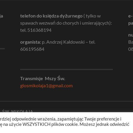
ja
telefon do księdza dyżurnego
( tylko w
e-
spawach wezwań do chorych i umierających):
pa
tel. 516368194
nu
organista:
p. Andrzej Kałdowski – tel.
B
606195684
08
Transmisje Mszy Św.
glosmikolaja1@gmail.com
. ŚW. MIKOŁAJA
rdziej odpowiednie wrażenia, zapamiętując Twoje preferencje i
odę na użycie WSZYSTKICH plików cookie. Możesz jednak odwiedzić