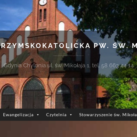
 RZYMSKOKATOLICKA PW. ŚW. 
Gdynia Chylonia ul. św. Mikołaja 1, tel. 58 663 44 14
Ewangelizacja
Czytelnia
Stowarzyszenie św. Mikoła