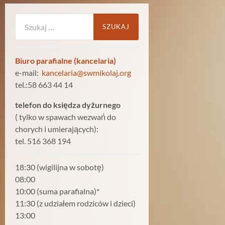
Szukaj:
Biuro parafialne (kancelaria)
e-mail:
kancelaria@swmikolaj.org
tel.:58 663 44 14
telefon do księdza dyżurnego
( tylko w spawach wezwań do
chorych i umierających):
tel. 516 368 194
18:30 (wigilijna w sobotę)
08:00
10:00 (suma parafialna)*
11:30 (z udziałem rodziców i dzieci)
13:00