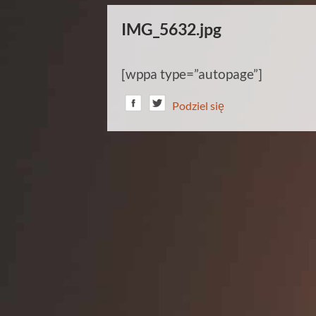
IMG_5632.jpg
[wppa type=”autopage”]
Podziel się