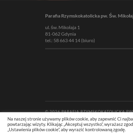
Parafia Rzymskokatolicka pw. Św. Mikoła
ul. św. Mikołaja 1
81-062 Gdynia
tel.: 58 663 44 14 (biuro)
© 2026
PARAFIA RZYMSKOKATOLICKA PW
Na naszej stronie używamy plików cookie, aby zapewnić Ci najba
powtarzając wizyty. Klikając „Akceptuj wszystko”, wyrażasz zg
„Ustawienia plików cookie”, aby wyrazić kontrolowaną zgodę.