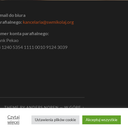
mail do biura
rafialnego:
kancelaria@swmikolaj.org
mer konta parafialnego:
ank Pekao
 1240 5354 1111 0010 9124 3039
THEME BY
ANDERS NOREN
—
W GÓRĘ ↑
Czytaj
Ustawienia plików cookie
Akceptuj wszystkie
więcej