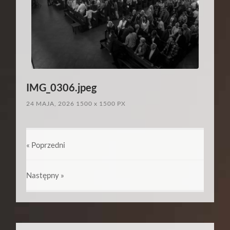
IMG_0306.jpeg
24 MAJA, 2026
1500
x
1500 PX
« Poprzedni
Następny
»