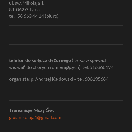
ul. św. Mikołaja 1
81-062 Gdynia
tel.: 58 663 44 14 (biuro)
telefon do księdza dyżurnego
( tylko w spawach
wezwań do chorych i umierających): tel. 516368194
organista:
p. Andrzej Kałdowski – tel. 606195684
Transmisje Mszy Św.
glosmikolaja1@gmail.com