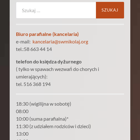
Szukaj:
Biuro parafialne (kancelaria)
e-mail:
kancelaria@swmikolaj.org
tel.:58 663 44 14
telefon do księdza dyżurnego
( tylko w spawach wezwań do chorych i
umierających):
tel. 516 368 194
18:30 (wigilijna w sobotę)
08:00
10:00 (suma parafialna)*
11:30 (z udziałem rodziców i dzieci)
13:00