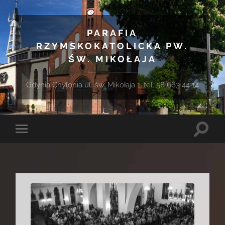
PARAFIA
RZYMSKOKATOLICKA PW.
ŚW. MIKOŁAJA
Gdynia Chylonia ul. św. Mikołaja 1, tel. 58 663 44 14
Toggle
Toggle
search
mobile
field
menu