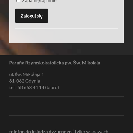
Zapamiętaj mnie
Parafia Rzymskokatolicka pw. Św. Mikołaja
ul. św. Mikołaja 1
81-062 Gdynia
tel.: 58 663 44 14 (biuro)
telefon do księdza dyżurnego
( tylko w spawach