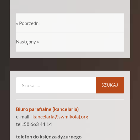
« Poprzedni
Następny
»
Szukaj:
Biuro parafialne (kancelaria)
e-mail:
kancelaria@swmikolaj.org
tel.:58 663 44 14
telefon do księdza dyżurnego