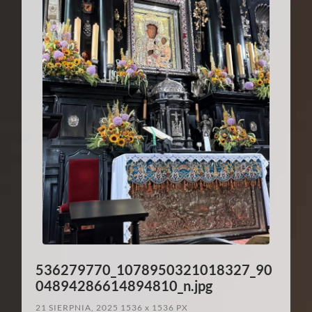
536279770_1078950321018327_90
04894286614894810_n.jpg
21 SIERPNIA, 2025
1536
x
1536 PX