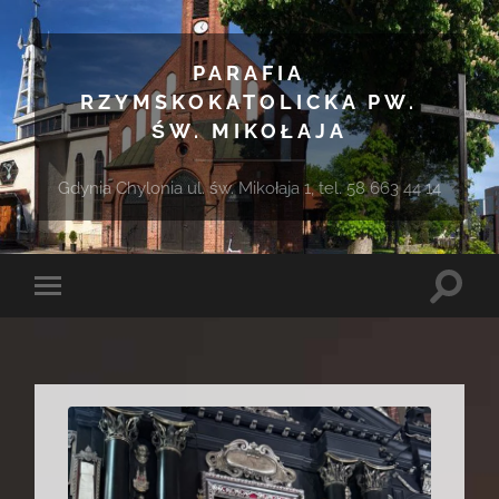
PARAFIA
RZYMSKOKATOLICKA PW.
ŚW. MIKOŁAJA
Gdynia Chylonia ul. św. Mikołaja 1, tel. 58 663 44 14
Toggle
Toggle
search
mobile
field
menu