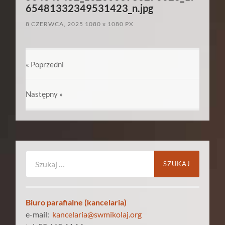
65481332349531423_n.jpg
8 CZERWCA, 2025
1080
x
1080 PX
« Poprzedni
Następny
»
Szukaj:
Biuro parafialne (kancelaria)
e-mail:
kancelaria@swmikolaj.org