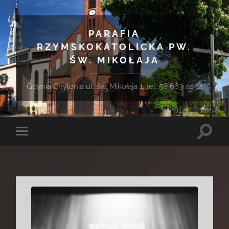
PARAFIA
RZYMSKOKATOLICKA PW.
ŚW. MIKOŁAJA
Gdynia Chylonia ul. św. Mikołaja 1, tel. 58 663 44 14
Toggle
Toggle
search
mobile
field
menu