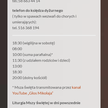
tel.:58 663 44 14
telefon do księdza dyżurnego
( tylko w spawach wezwań do chorych i
umierających):
tel. 516 368 194
18:30 (wigilijna w sobotę)
08:00
10:00 (suma parafialna)*
11:30 (z udziałem rodziców i dzieci)
13:00
18:30
20:00 (dolny kościół)
* Msza święta transmitowana przez
kanał
YouTube „Głos Mikołaja”
Liturgia Mszy świętej w dni powszednie