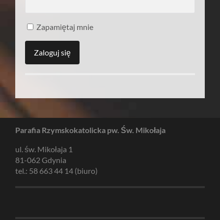
Zapamiętaj mnie
Parafia Rzymskokatolicka pw. Św. Mikołaja
ul. św. Mikołaja 1
81-062 Gdynia
tel.: 58 663 44 14 (biuro)