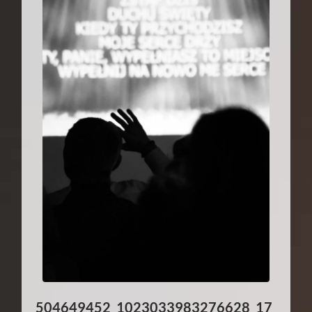
504649452_1023033983276628_17