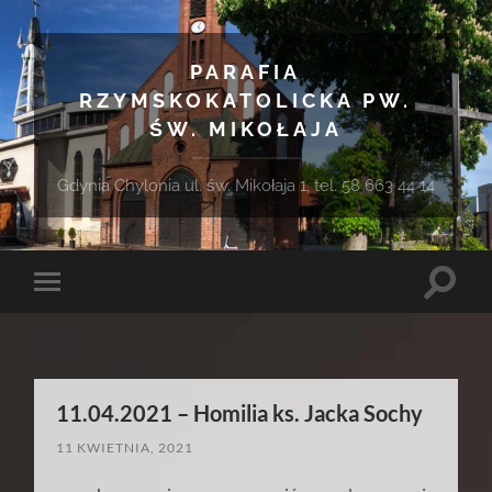
PARAFIA
RZYMSKOKATOLICKA PW.
ŚW. MIKOŁAJA
Gdynia Chylonia ul. św. Mikołaja 1, tel. 58 663 44 14
Toggle
Toggle
search
mobile
field
menu
11.04.2021 – Homilia ks. Jacka Sochy
11 KWIETNIA, 2021