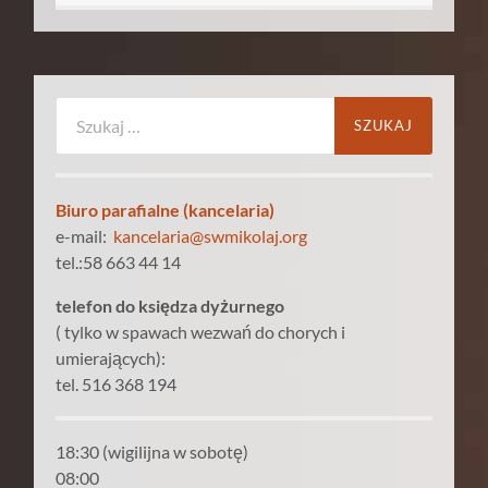
Szukaj:
Biuro parafialne (kancelaria)
e-mail:
kancelaria@swmikolaj.org
tel.:58 663 44 14
telefon do księdza dyżurnego
( tylko w spawach wezwań do chorych i
umierających):
tel. 516 368 194
18:30 (wigilijna w sobotę)
08:00