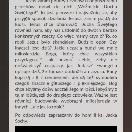
Jezus zanim pouczy uczniów o odpuszczaniu
grzechów mówi do nich „Weźmijcie Ducha
Świętego!”. To jest pierwsze i najważniejsze, aby
przyjęli sposób działania Jezusa, zanim pójdą do
ludzi. Jezus chce ofiarować Ducha Świętego
również nam, aby nas uzdolnić do dwóch bardzo
konkretnych rzeczy. Co więc mamy czynić? To, co
robił Jezus było skandalem. Budziło opór. Czy
inaczej jest dziś? Jakie uczucia budzi we mnie
miłosierdzie Boga, który chce wszystkich
przyciągnąć? Jak poznać siebie, żeby nie
doświadczyć rozpaczy jak Judasz? Ewangelia
opisuje dziś, że Tomasz dotknął ran Jezusa. Rany
kojarzą się z cierpieniem, ale są też symbolem
czegoś znacznie głębszego i piękniejszego. Bóg
chce abyśmy doświadczali Jego miłości, i abyśmy z
tą miłością szli do drugiego człowieka. Ważne jest
również budowanie wyobraźni miłosierdzia w
innych….ale jak to robić?
Po odpowiedzi zapraszamy do homilii ks. Jacka
Sochy.