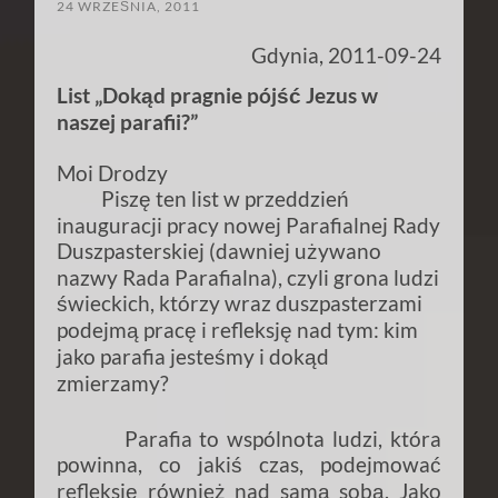
24 WRZEŚNIA, 2011
Gdynia, 2011-09-24
List „Dokąd pragnie pójść Jezus w
naszej parafii?”
Moi Drodzy
Piszę ten list w przeddzień
inauguracji pracy nowej Parafialnej Rady
Duszpasterskiej (dawniej używano
nazwy Rada Parafialna), czyli grona ludzi
świeckich, którzy wraz duszpasterzami
podejmą pracę i refleksję nad tym: kim
jako parafia jesteśmy i dokąd
zmierzamy?
Parafia to wspólnota ludzi, która
powinna, co jakiś czas, podejmować
refleksję również nad samą sobą. Jako