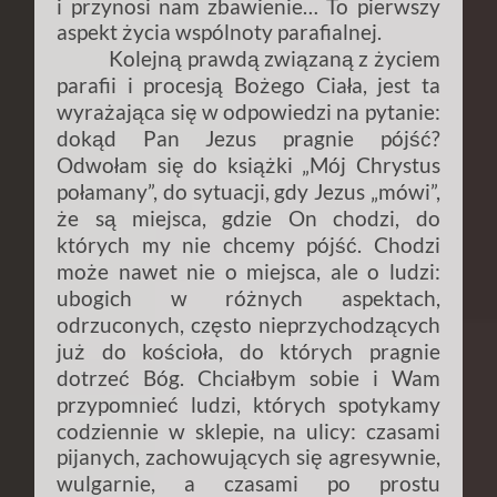
i przynosi nam zbawienie… To pierwszy
aspekt życia wspólnoty parafialnej.
Kolejną prawdą związaną z życiem
parafii i procesją Bożego Ciała, jest ta
wyrażająca się w odpowiedzi na pytanie:
dokąd Pan Jezus pragnie pójść?
Odwołam się do książki „Mój Chrystus
połamany”, do sytuacji, gdy Jezus „mówi”,
że są miejsca, gdzie On chodzi, do
których my nie chcemy pójść. Chodzi
może nawet nie o miejsca, ale o ludzi:
ubogich w różnych aspektach,
odrzuconych, często nieprzychodzących
już do kościoła, do których pragnie
dotrzeć Bóg. Chciałbym sobie i Wam
przypomnieć ludzi, których spotykamy
codziennie w sklepie, na ulicy: czasami
pijanych, zachowujących się agresywnie,
wulgarnie, a czasami po prostu