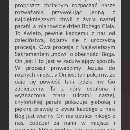
proboszcz chciałbym rozpocząć nasze
rozważania przywołując jedną z
najpiękniejszych chwil z życia naszej
parafii, a mianowicie dzień Bożego Ciała.
To święto, pewnie każdemu z nas od
dzieciństwa, kojarzy się z uroczystą
procesją. Owa procesja z Najświętszym
Sakramentem „mówi” o obecności Boga.
On jest i to jest w zadziwiający sposób.
W procesji prowadzimy Jezusa do
różnych miejsc, a On jest tak pokorny, że
daje się powieść tam, gdzie my Go
zabierzemy. Ta z góry ustalona i
wyznaczona trasa ulicami naszej,
chylońskiej parafii pokazuje głęboką i
piękną prawdę o życiu każdego z nas:
Bóg jest wierny, On nie opuścił nikogo z
nas, podążał za nami w miejsca i
sytuacje, które wydają się zupełnie nie