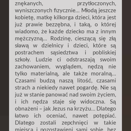
znękanych, przytłoczonych,
wyniszczonych fizycznie… Młodą jeszcze
kobietę, matkę kilkorga dzieci, która jest
już prawie bezzębna, i taką, o której
wiadomo, że każde dziecko ma z innym
mężczyzną… Rodzinę, cieszącą się złą
sławą w dzielnicy i dzieci, które są
postrachem sąsiedztwa i pobliskiej
szkoły. Ludzie ci odstraszają swoim
zachowaniem, wyglądem, nędzą nie
tylko materialną, ale także moralną…
Czasami budzą naszą litość, czasami
strach a niekiedy nawet pogardę. Nie są
już w stanie panować nad swoim życiem,
i ich nędza staje się widoczna. Są
obnażeni – jak Jezus na krzyżu… Dlatego
łatwo ich oceniać, nawet potępiać.
Dlatego zostali zepchnięci w takie
miejsca i pozostawieni sami sobie, bez