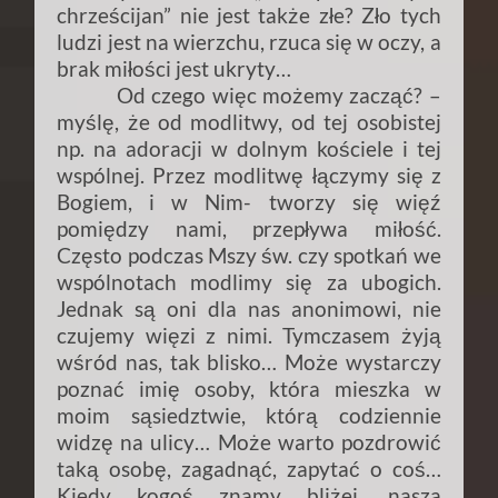
chrześcijan” nie jest także złe? Zło tych
ludzi jest na wierzchu, rzuca się w oczy, a
brak miłości jest ukryty…
Od czego więc możemy zacząć? –
myślę, że od modlitwy, od tej osobistej
np. na adoracji w dolnym kościele i tej
wspólnej. Przez modlitwę łączymy się z
Bogiem, i w Nim- tworzy się więź
pomiędzy nami, przepływa miłość.
Często podczas Mszy św. czy spotkań we
wspólnotach modlimy się za ubogich.
Jednak są oni dla nas anonimowi, nie
czujemy więzi z nimi. Tymczasem żyją
wśród nas, tak blisko… Może wystarczy
poznać imię osoby, która mieszka w
moim sąsiedztwie, którą codziennie
widzę na ulicy… Może warto pozdrowić
taką osobę, zagadnąć, zapytać o coś…
Kiedy kogoś znamy bliżej, nasza