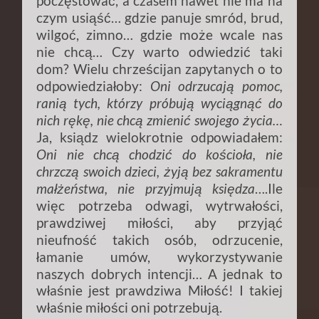
poczęstować, a czasem nawet nie ma na
czym usiąść… gdzie panuje smród, brud,
wilgoć, zimno… gdzie może wcale nas
nie chcą… Czy warto odwiedzić taki
dom? Wielu chrześcijan zapytanych o to
odpowiedziałoby:
Oni odrzucają pomoc,
ranią tych, którzy próbują wyciągnąć do
nich rękę, nie chcą zmienić swojego życia…
Ja, ksiądz wielokrotnie odpowiadałem:
Oni nie chcą chodzić do kościoła, nie
chrzczą swoich dzieci, żyją bez sakramentu
małżeństwa, nie przyjmują księdza
….Ile
więc potrzeba odwagi, wytrwałości,
prawdziwej miłości, aby przyjąć
nieufność takich osób, odrzucenie,
łamanie umów, wykorzystywanie
naszych dobrych intencji… A jednak to
właśnie jest prawdziwa Miłość! I takiej
właśnie miłości oni potrzebują.