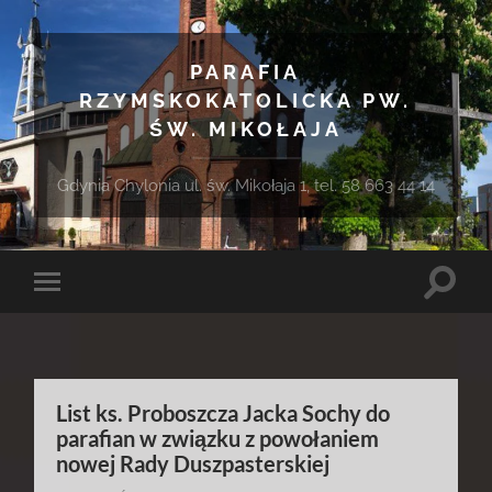
PARAFIA
RZYMSKOKATOLICKA PW.
ŚW. MIKOŁAJA
Gdynia Chylonia ul. św. Mikołaja 1, tel. 58 663 44 14
Toggle
Toggle
search
mobile
field
menu
List ks. Proboszcza Jacka Sochy do
parafian w związku z powołaniem
nowej Rady Duszpasterskiej