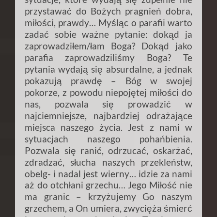
przystawać do Bożych pragnień dobra,
miłości, prawdy… Myśląc o parafii warto
zadać sobie ważne pytanie: dokąd ja
zaprowadziłem/łam Boga? Dokąd jako
parafia zaprowadziliśmy Boga? Te
pytania wydają się absurdalne, a jednak
pokazują prawdę – Bóg w swojej
pokorze, z powodu niepojętej miłości do
nas, pozwala się prowadzić w
najciemniejsze, najbardziej odrażające
miejsca naszego życia. Jest z nami w
sytuacjach naszego pohańbienia.
Pozwala się ranić, odrzucać, oskarżać,
zdradzać, słucha naszych przekleństw,
obelg- i nadal jest wierny… idzie za nami
aż do otchłani grzechu… Jego Miłość nie
ma granic – krzyżujemy Go naszym
grzechem, a On umiera, zwycięża śmierć