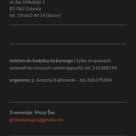
ul. św. Mikołaja 1
81-062 Gdynia
tel.: 58 663 44 14 (biuro)
telefon do księdza dyżurnego
( tylko w spawach
wezwań do chorych i umierających): tel. 516368194
organista:
p. Andrzej Kałdowski – tel. 606195684
Transmisje Mszy Św.
glosmikolaja1@gmail.com