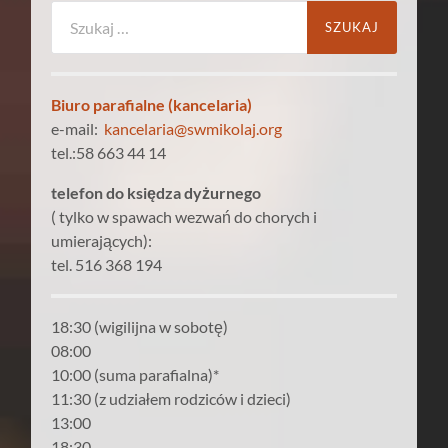
Szukaj:
Biuro parafialne (kancelaria)
e-mail:
kancelaria@swmikolaj.org
tel.:58 663 44 14
telefon do księdza dyżurnego
( tylko w spawach wezwań do chorych i
umierających):
tel. 516 368 194
18:30 (wigilijna w sobotę)
08:00
10:00 (suma parafialna)*
11:30 (z udziałem rodziców i dzieci)
13:00
18:30