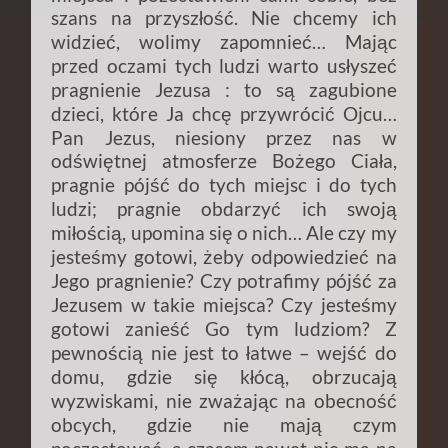
szans na przyszłość. Nie chcemy ich
widzieć, wolimy zapomnieć… Mając
przed oczami tych ludzi warto usłyszeć
pragnienie Jezusa : to są zagubione
dzieci, które Ja chcę przywrócić Ojcu…
Pan Jezus, niesiony przez nas w
odświętnej atmosferze Bożego Ciała,
pragnie pójść do tych miejsc i do tych
ludzi; pragnie obdarzyć ich swoją
miłością, upomina się o nich… Ale czy my
jesteśmy gotowi, żeby odpowiedzieć na
Jego pragnienie? Czy potrafimy pójść za
Jezusem w takie miejsca? Czy jesteśmy
gotowi zanieść Go tym ludziom? Z
pewnością nie jest to łatwe – wejść do
domu, gdzie się kłócą, obrzucają
wyzwiskami, nie zważając na obecność
obcych, gdzie nie mają czym