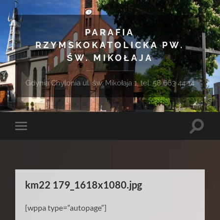
PARAFIA
RZYMSKOKATOLICKA PW.
ŚW. MIKOŁAJA
Gdynia Chylonia ul. św. Mikołaja 1, tel. 58 663 44 14
Toggle
Toggle
search
mobile
field
menu
km22 179_1618x1080.jpg
[wppa type=”autopage”]