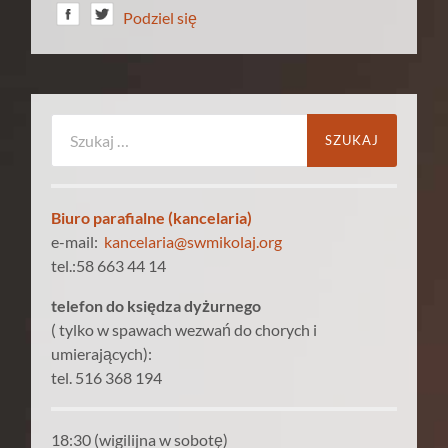
Podziel się
Szukaj:
Biuro parafialne (kancelaria)
e-mail:
kancelaria@swmikolaj.org
tel.:58 663 44 14
telefon do księdza dyżurnego
( tylko w spawach wezwań do chorych i
umierających):
tel. 516 368 194
18:30 (wigilijna w sobotę)