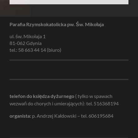
Parafia Rzymskokatolicka pw. Św. Mikołaja
ul. św. Mikołaja 1
81-062 Gdynia
tel.: 58 663 44 14 (biuro)
telefon do księdza dyżurnego
( tylko w spawach
wezwań do chorych i umierających): tel. 516368194
organista:
p. Andrzej Kałdowski – tel. 606195684