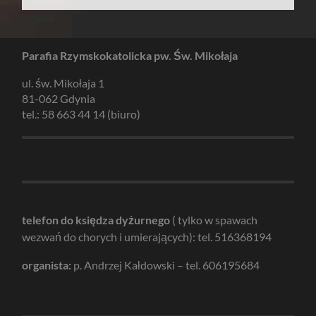
Parafia Rzymskokatolicka pw. Św. Mikołaja
ul. św. Mikołaja 1
81-062 Gdynia
tel.: 58 663 44 14 (biuro)
telefon do księdza dyżurnego
( tylko w spawach
wezwań do chorych i umierających): tel. 516368194
organista:
p. Andrzej Kałdowski – tel. 606195684