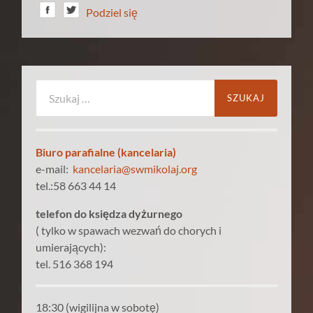
Podziel się
Szukaj:
Biuro parafialne (kancelaria)
e-mail:
kancelaria@swmikolaj.org
tel.:58 663 44 14
telefon do księdza dyżurnego
( tylko w spawach wezwań do chorych i
umierających):
tel. 516 368 194
18:30 (wigilijna w sobotę)