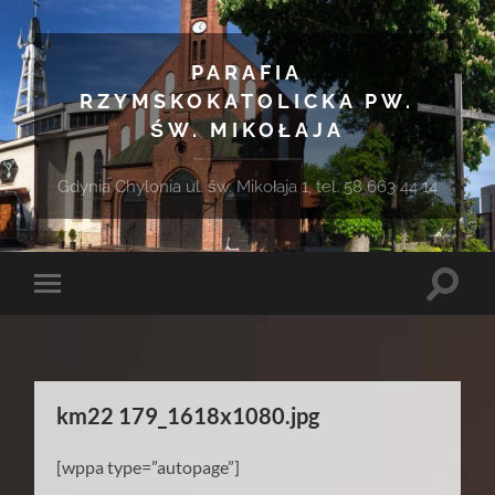
PARAFIA
RZYMSKOKATOLICKA PW.
ŚW. MIKOŁAJA
Gdynia Chylonia ul. św. Mikołaja 1, tel. 58 663 44 14
Toggle
Toggle
search
mobile
field
menu
km22 179_1618x1080.jpg
[wppa type=”autopage”]