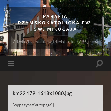
PARAFIA
RZYMSKOKATOLICKA PW.
ŚW. MIKOŁAJA
Gdynia Chylonia ul. św. Mikołaja 1, tel. 58 663 44 14
Toggle
Toggle
search
mobile
field
menu
km22 179_1618x1080.jpg
[wppa type=”autopage”]