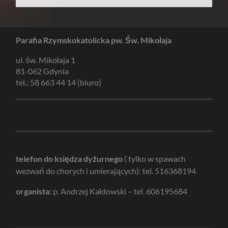
Parafia Rzymskokatolicka pw. Św. Mikołaja
ul. św. Mikołaja 1
81-062 Gdynia
tel.: 58 663 44 14 (biuro)
telefon do księdza dyżurnego
( tylko w spawach
wezwań do chorych i umierających): tel. 516368194
organista:
p. Andrzej Kałdowski – tel. 606195684