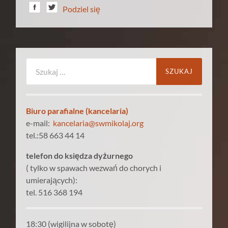
Podziel się
Szukaj:
Biuro parafialne (kancelaria)
e-mail:
kancelaria@swmikolaj.org
tel.:58 663 44 14
telefon do księdza dyżurnego
( tylko w spawach wezwań do chorych i
umierających):
tel. 516 368 194
18:30 (wigilijna w sobotę)