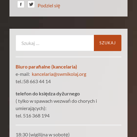
Podziel się
Szukaj:
Biuro parafialne (kancelaria)
e-mail:
kancelaria@swmikolaj.org
tel.:58 663 44 14
telefon do księdza dyżurnego
( tylko w spawach wezwań do chorych i
umierających):
tel. 516 368 194
18:30 (wigilijna w sobotę)