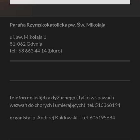
Parafia Rzymskokatolicka pw. Św. Mikołaja
ul. św. Mikołaja 1
81-062 Gdynia
tel.: 58 663 44 14 (biuro)
telefon do księdza dyżurnego
( tylko w spawach
wezwań do chorych i umierających): tel. 516368194
organista:
p. Andrzej Kałdowski – tel. 606195684