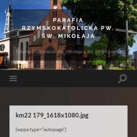
PARAFIA
RZYMSKOKATOLICKA PW.
ŚW. MIKOŁAJA
Gdynia Chylonia ul. św. Mikołaja 1, tel. 58 663 44 14
Toggle
Toggle
search
mobile
field
menu
km22 179_1618x1080.jpg
[wppa type=”autopage”]