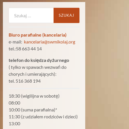
Szukaj:
Biuro parafialne (kancelaria)
e-mail:
kancelaria@swmikolaj.org
tel.:58 663 44 14
telefon do księdza dyżurnego
( tylko w spawach wezwań do
chorych i umierających):
tel. 516 368 194
18:30 (wigilijna w sobotę)
08:00
10:00 (suma parafialna)*
11:30 (z udziałem rodziców i dzieci)
13:00