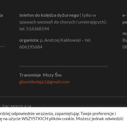
ja
telefon do księdza dyżurnego
( tylko w
e-
spawach wezwań do chorych i umierających):
pa
tel. 516368194
nu
organista:
p. Andrzej Kałdowski – tel.
B
606195684
08
Transmisje Mszy Św.
glosmikolaja1@gmail.com
. ŚW. MIKOŁAJA
rdziej odpowiednie wrażenia, zapamiętując Twoje preferencje i
odę na użycie WSZYSTKICH plików cookie. Możesz jednak odwiedzić