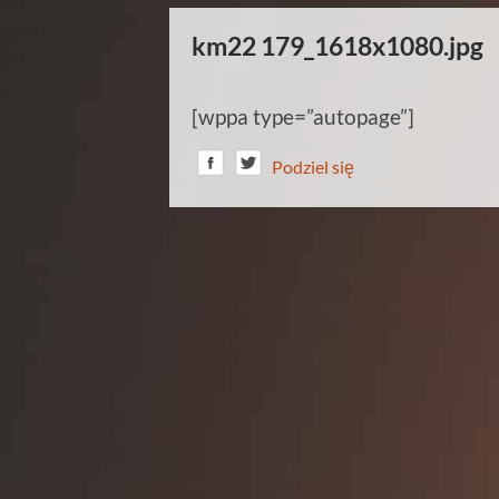
km22 179_1618x1080.jpg
[wppa type=”autopage”]
Podziel się