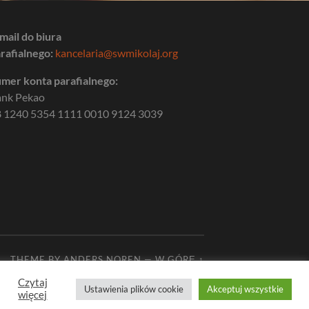
mail do biura
rafialnego:
kancelaria@swmikolaj.org
mer konta parafialnego:
ank Pekao
 1240 5354 1111 0010 9124 3039
THEME BY
ANDERS NOREN
—
W GÓRĘ ↑
Czytaj
Ustawienia plików cookie
Akceptuj wszystkie
więcej