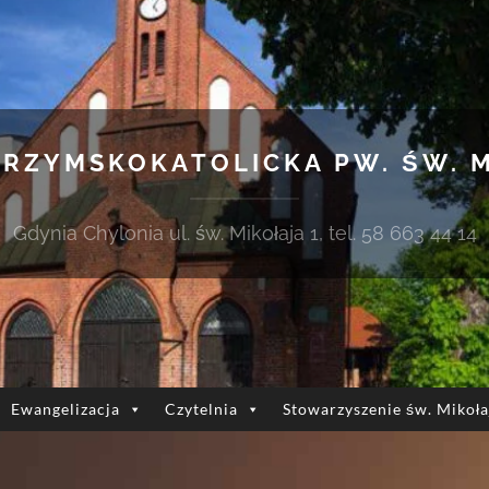
 RZYMSKOKATOLICKA PW. ŚW. 
Gdynia Chylonia ul. św. Mikołaja 1, tel. 58 663 44 14
Ewangelizacja
Czytelnia
Stowarzyszenie św. Mikoła