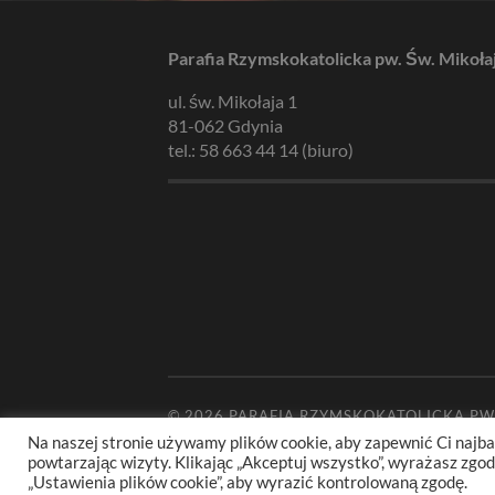
Parafia Rzymskokatolicka pw. Św. Mikoła
ul. św. Mikołaja 1
81-062 Gdynia
tel.: 58 663 44 14 (biuro)
© 2026
PARAFIA RZYMSKOKATOLICKA PW
Na naszej stronie używamy plików cookie, aby zapewnić Ci najba
powtarzając wizyty. Klikając „Akceptuj wszystko”, wyrażasz zg
„Ustawienia plików cookie”, aby wyrazić kontrolowaną zgodę.