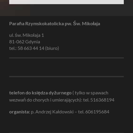
Parafia Rzymskokatolicka pw. Św. Mikołaja
ul. św. Mikołaja 1
81-062 Gdynia
tel.: 58 663 44 14 (biuro)
telefon do księdza dyżurnego
( tylko w spawach
wezwań do chorych i umierających): tel. 516368194
organista:
p. Andrzej Kałdowski – tel. 606195684