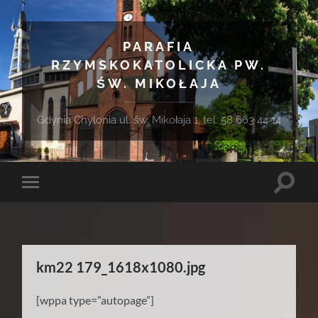
PARAFIA
RZYMSKOKATOLICKA PW.
ŚW. MIKOŁAJA
Gdynia Chylonia ul. św. Mikołaja 1, tel. 58 663 44 14
Toggle
Toggle
search
mobile
field
menu
km22 179_1618x1080.jpg
[wppa type=”autopage”]