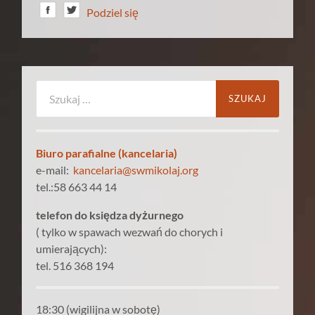
Podziel się
Szukaj:
Biuro parafialne (kancelaria)
e-mail:
kancelaria@swmikolaj.org
tel.:58 663 44 14
telefon do księdza dyżurnego
( tylko w spawach wezwań do chorych i
umierających):
tel. 516 368 194
18:30 (wigilijna w sobotę)