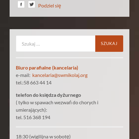
Podziel się
Szukaj:
Biuro parafialne (kancelaria)
e-mail:
kancelaria@swmikolaj.org
tel.:58 663 44 14
telefon do księdza dyżurnego
( tylko w spawach wezwań do chorych i
umierających):
tel. 516 368 194
18:30 (wigilijna w sobotę)