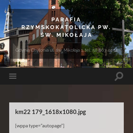
PARAFIA
RZYMSKOKATOLICKA PW.
ŚW. MIKOŁAJA
Gdynia Chylonia ul. św. Mikołaja 1, tel. 58 663 44 14
Toggle
Toggle
search
mobile
field
menu
km22 179_1618x1080.jpg
[wppa type=”autopage”]