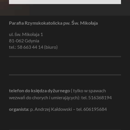
Parafia Rzymskokatolicka pw. Św. Mikołaja
ul. św. Mikołaja 1
81-062 Gdynia
tel.: 58 663 44 14 (biuro)
telefon do księdza dyżurnego
( tylko w spawach
wezwań do chorych i umierających): tel. 516368194
organista:
p. Andrzej Kałdowski – tel. 606195684