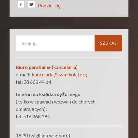
Podziel się
Szukaj:
Biuro parafialne (kancelaria)
e-mail:
kancelaria@swmikolaj.org
tel.:58 663 44 14
telefon do księdza dyżurnego
( tylko w spawach wezwań do chorych i
umierających):
tel. 516 368 194
18:30 (wigilijna w sobotę)