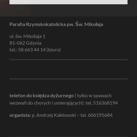
Parafia Rzymskokatolicka pw. Św. Mikołaja
ul. św. Mikołaja 1
81-062 Gdynia
tel.: 58 663 44 14 (biuro)
telefon do księdza dyżurnego
( tylko w spawach
wezwań do chorych i umierających): tel. 516368194
organista:
p. Andrzej Kałdowski – tel. 606195684