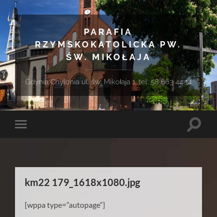
PARAFIA
RZYMSKOKATOLICKA PW.
ŚW. MIKOŁAJA
Gdynia Chylonia ul. św. Mikołaja 1, tel. 58 663 44 14
Toggle
Toggle
search
mobile
field
menu
km22 179_1618x1080.jpg
[wppa type=”autopage”]