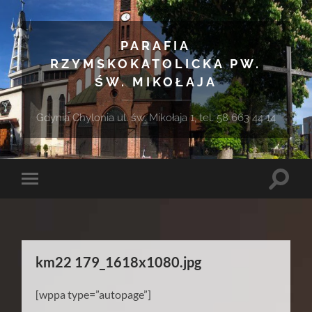
PARAFIA
RZYMSKOKATOLICKA PW.
ŚW. MIKOŁAJA
Gdynia Chylonia ul. św. Mikołaja 1, tel. 58 663 44 14
Toggle
Toggle
search
mobile
field
menu
km22 179_1618x1080.jpg
[wppa type=”autopage”]