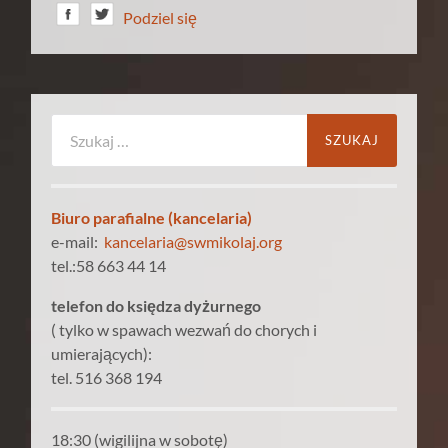
Podziel się
Szukaj:
Biuro parafialne (kancelaria)
e-mail:
kancelaria@swmikolaj.org
tel.:58 663 44 14
telefon do księdza dyżurnego
( tylko w spawach wezwań do chorych i
umierających):
tel. 516 368 194
18:30 (wigilijna w sobotę)