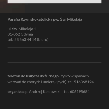
Parafia Rzymskokatolicka pw. Św. Mikołaja
ul. św. Mikołaja 1
81-062 Gdynia
tel.: 58 663 44 14 (biuro)
telefon do księdza dyżurnego
( tylko w spawach
wezwań do chorych i umierających): tel. 516368194
organista:
p. Andrzej Kałdowski – tel. 606195684