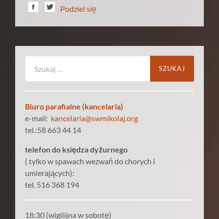
Podziel się
Szukaj:
Biuro parafialne (kancelaria)
e-mail:
kancelaria@swmikolaj.org
tel.:58 663 44 14
telefon do księdza dyżurnego
( tylko w spawach wezwań do chorych i
umierających):
tel. 516 368 194
18:30 (wigilijna w sobotę)