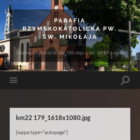
PARAFIA
RZYMSKOKATOLICKA PW.
ŚW. MIKOŁAJA
Gdynia Chylonia ul. św. Mikołaja 1, tel. 58 663 44 14
Toggle
Toggle
search
mobile
field
menu
km22 179_1618x1080.jpg
[wppa type=”autopage”]