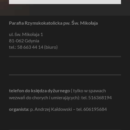
Parafia Rzymskokatolicka pw. Św. Mikołaja
ul. św. Mikołaja 1
81-062 Gdynia
tel.: 58 663 44 14 (biuro)
telefon do księdza dyżurnego
( tylko w spawach
wezwań do chorych i umierających): tel. 516368194
organista:
p. Andrzej Kałdowski – tel. 606195684