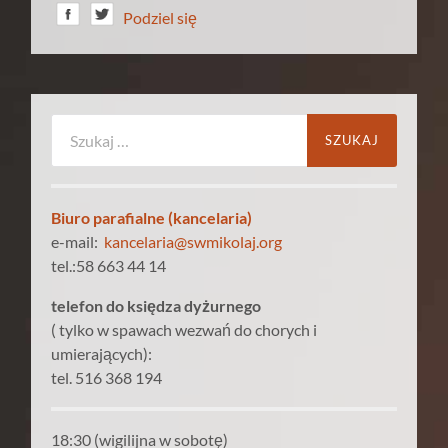
Podziel się
Szukaj:
Biuro parafialne (kancelaria)
e-mail:
kancelaria@swmikolaj.org
tel.:58 663 44 14
telefon do księdza dyżurnego
( tylko w spawach wezwań do chorych i
umierających):
tel. 516 368 194
18:30 (wigilijna w sobotę)