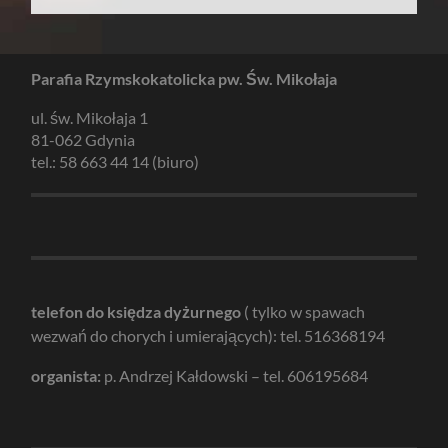
Parafia Rzymskokatolicka pw. Św. Mikołaja
ul. św. Mikołaja 1
81-062 Gdynia
tel.: 58 663 44 14 (biuro)
telefon do księdza dyżurnego
( tylko w spawach
wezwań do chorych i umierających): tel. 516368194
organista:
p. Andrzej Kałdowski – tel. 606195684