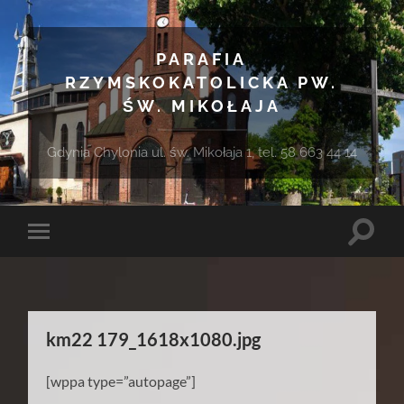
PARAFIA
RZYMSKOKATOLICKA PW.
ŚW. MIKOŁAJA
Gdynia Chylonia ul. św. Mikołaja 1, tel. 58 663 44 14
Toggle
Toggle
search
mobile
field
menu
km22 179_1618x1080.jpg
[wppa type=”autopage”]