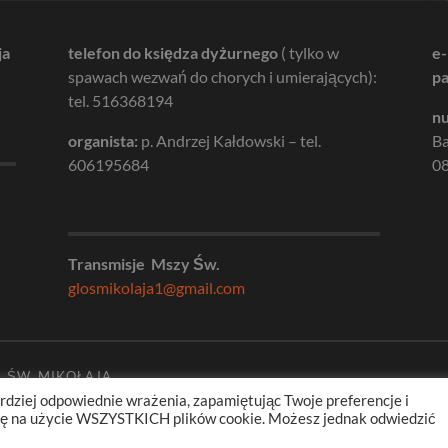
ja
telefon do księdza dyżurnego
( tylko w
e-
spawach wezwań do chorych i umierających):
pa
tel. 516368194
nu
organista:
p. Andrzej Kałdowski – tel.
B
606195684
08
Transmisje Mszy Św.
glosmikolaja1@gmail.com
. ŚW. MIKOŁAJA
rdziej odpowiednie wrażenia, zapamiętując Twoje preferencje i
odę na użycie WSZYSTKICH plików cookie. Możesz jednak odwiedzić