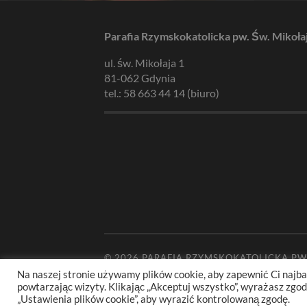
Parafia Rzymskokatolicka pw. Św. Mikoła
ul. św. Mikołaja 1
81-062 Gdynia
tel.: 58 663 44 14 (biuro)
© 2026
PARAFIA RZYMSKOKATOLICKA PW
Na naszej stronie używamy plików cookie, aby zapewnić Ci najba
powtarzając wizyty. Klikając „Akceptuj wszystko”, wyrażasz zg
„Ustawienia plików cookie”, aby wyrazić kontrolowaną zgodę.