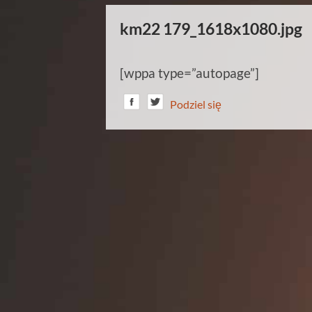
km22 179_1618x1080.jpg
[wppa type=”autopage”]
Podziel się