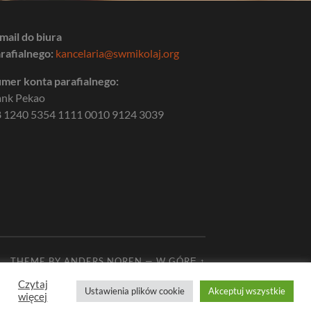
mail do biura
rafialnego:
kancelaria@swmikolaj.org
mer konta parafialnego:
ank Pekao
 1240 5354 1111 0010 9124 3039
THEME BY
ANDERS NOREN
—
W GÓRĘ ↑
Czytaj
Ustawienia plików cookie
Akceptuj wszystkie
więcej