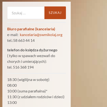
Szukaj:
Biuro parafialne (kancelaria)
e-mail:
kancelaria@swmikolaj.org
tel.:58 663 44 14
telefon do księdza dyżurnego
( tylko w spawach wezwań do
chorych i umierających):
tel. 516 368 194
18:30 (wigilijna w sobotę)
08:00
10:00 (suma parafialna)*
11:30 (z udziałem rodziców i dzieci)
13:00