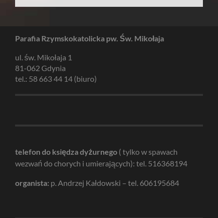
Parafia Rzymskokatolicka pw. Św. Mikołaja
ul. św. Mikołaja 1
81-062 Gdynia
tel.: 58 663 44 14 (biuro)
telefon do księdza dyżurnego
( tylko w spawach
wezwań do chorych i umierających): tel. 516368194
organista:
p. Andrzej Kałdowski – tel. 606195684