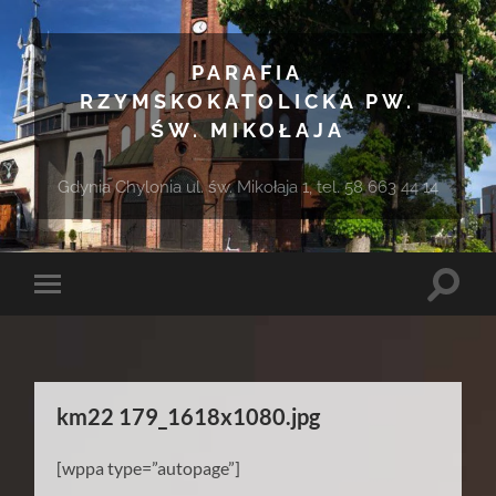
PARAFIA
RZYMSKOKATOLICKA PW.
ŚW. MIKOŁAJA
Gdynia Chylonia ul. św. Mikołaja 1, tel. 58 663 44 14
Toggle
Toggle
search
mobile
field
menu
km22 179_1618x1080.jpg
[wppa type=”autopage”]