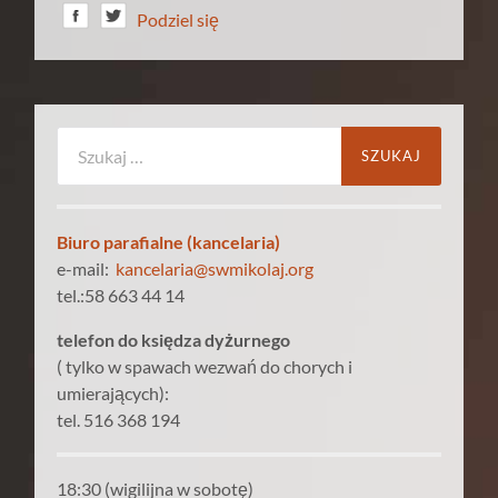
Podziel się
Szukaj:
Biuro parafialne (kancelaria)
e-mail:
kancelaria@swmikolaj.org
tel.:58 663 44 14
telefon do księdza dyżurnego
( tylko w spawach wezwań do chorych i
umierających):
tel. 516 368 194
18:30 (wigilijna w sobotę)