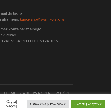
mail do biura
rafialnego:
kancelaria@swmikolaj.org
mer konta parafialnego:
ank Pekao
 1240 5354 1111 0010 9124 3039
THEME BY
ANDERS NOREN
—
W GÓRĘ ↑
Czytaj
Ustawienia plików cookie
Akceptuj wszystkie
więcej