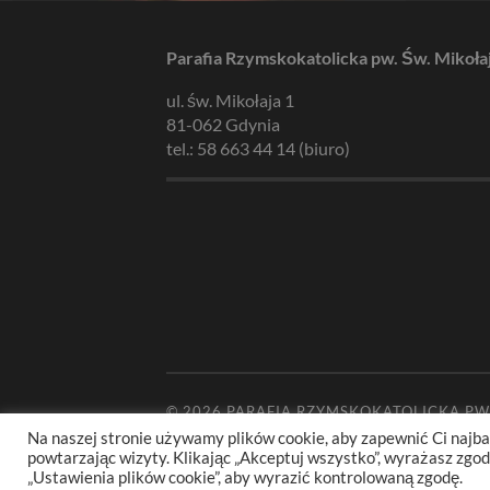
Parafia Rzymskokatolicka pw. Św. Mikoła
ul. św. Mikołaja 1
81-062 Gdynia
tel.: 58 663 44 14 (biuro)
© 2026
PARAFIA RZYMSKOKATOLICKA PW
Na naszej stronie używamy plików cookie, aby zapewnić Ci najba
powtarzając wizyty. Klikając „Akceptuj wszystko”, wyrażasz zg
„Ustawienia plików cookie”, aby wyrazić kontrolowaną zgodę.