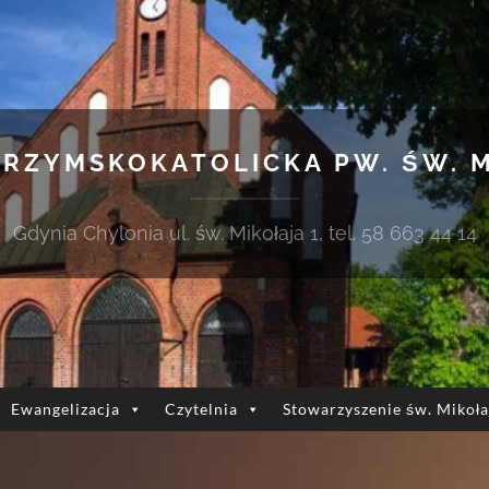
 RZYMSKOKATOLICKA PW. ŚW. 
Gdynia Chylonia ul. św. Mikołaja 1, tel. 58 663 44 14
Ewangelizacja
Czytelnia
Stowarzyszenie św. Mikoła