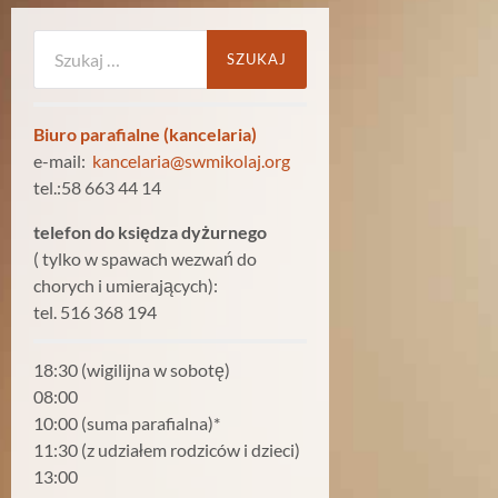
Szukaj:
Biuro parafialne (kancelaria)
e-mail:
kancelaria@swmikolaj.org
tel.:58 663 44 14
telefon do księdza dyżurnego
( tylko w spawach wezwań do
chorych i umierających):
tel. 516 368 194
18:30 (wigilijna w sobotę)
08:00
10:00 (suma parafialna)*
11:30 (z udziałem rodziców i dzieci)
13:00