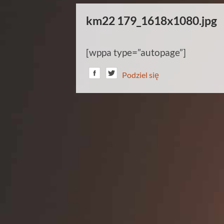
km22 179_1618x1080.jpg
[wppa type=”autopage”]
Podziel się