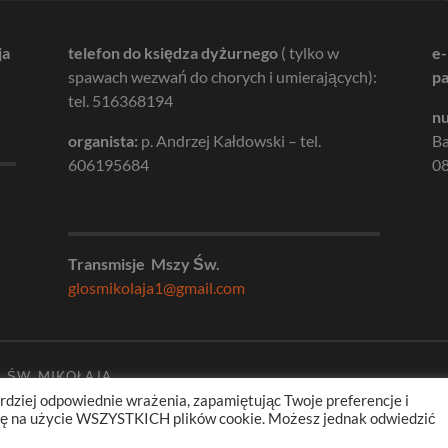
ja
telefon do księdza dyżurnego
( tylko w
e-
spawach wezwań do chorych i umierających):
pa
tel. 516368194
nu
organista:
p. Andrzej Kałdowski – tel.
B
606195684
08
Transmisje Mszy Św.
glosmikolaja1@gmail.com
. ŚW. MIKOŁAJA
rdziej odpowiednie wrażenia, zapamiętując Twoje preferencje i
odę na użycie WSZYSTKICH plików cookie. Możesz jednak odwiedzić