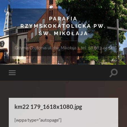
PARAFIA
RZYMSKOKATOLICKA PW.
ŚW. MIKOŁAJA
Gdynia Chylonia ul. św. Mikołaja 1, tel. 58 663 44 14
Toggle
Toggle
search
mobile
field
menu
km22 179_1618x1080.jpg
[wppa type=”autopage”]