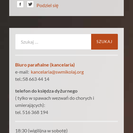
Podziel się
Szukaj:
Biuro parafialne (kancelaria)
e-mail:
kancelaria@swmikolaj.org
tel.:58 663 44 14
telefon do księdza dyżurnego
( tylko w spawach wezwań do chorych i
umierających):
tel. 516 368 194
18:30 (wigilijna w sobotę)