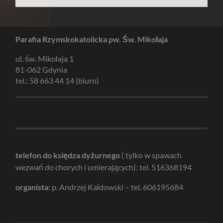
Parafia Rzymskokatolicka pw. Św. Mikołaja
ul. św. Mikołaja 1
81-062 Gdynia
tel.: 58 663 44 14 (biuro)
telefon do księdza dyżurnego
( tylko w spawach
wezwań do chorych i umierających): tel. 516368194
organista:
p. Andrzej Kałdowski – tel. 606195684