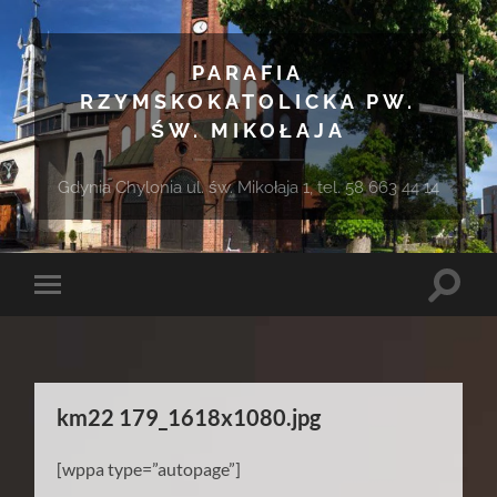
PARAFIA
RZYMSKOKATOLICKA PW.
ŚW. MIKOŁAJA
Gdynia Chylonia ul. św. Mikołaja 1, tel. 58 663 44 14
Toggle
Toggle
search
mobile
field
menu
km22 179_1618x1080.jpg
[wppa type=”autopage”]