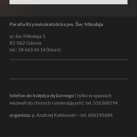
Parafia Rzymskokatolicka pw. Św. Mikołaja
ul. św. Mikołaja 1
81-062 Gdynia
tel.: 58 663 44 14 (biuro)
telefon do księdza dyżurnego
( tylko w spawach
wezwań do chorych i umierających): tel. 516368194
organista:
p. Andrzej Kałdowski – tel. 606195684