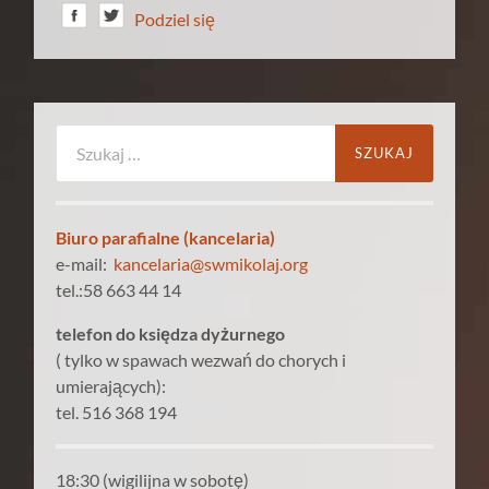
Podziel się
Szukaj:
Biuro parafialne (kancelaria)
e-mail:
kancelaria@swmikolaj.org
tel.:58 663 44 14
telefon do księdza dyżurnego
( tylko w spawach wezwań do chorych i
umierających):
tel. 516 368 194
18:30 (wigilijna w sobotę)